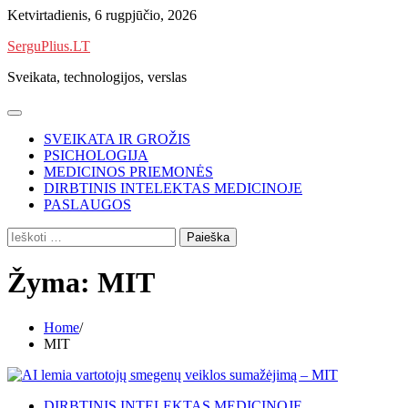
Skip
Ketvirtadienis, 6 rugpjūčio, 2026
to
SerguPlius.LT
content
Sveikata, technologijos, verslas
SVEIKATA IR GROŽIS
PSICHOLOGIJA
MEDICINOS PRIEMONĖS
DIRBTINIS INTELEKTAS MEDICINOJE
PASLAUGOS
Ieškoti:
Žyma:
MIT
Home
MIT
DIRBTINIS INTELEKTAS MEDICINOJE