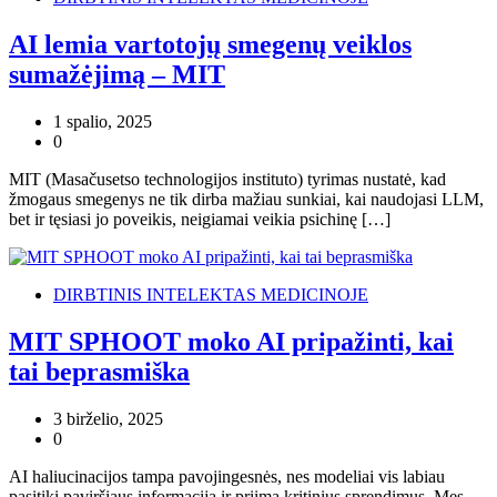
AI lemia vartotojų smegenų veiklos
sumažėjimą – MIT
1 spalio, 2025
0
MIT (Masačusetso technologijos instituto) tyrimas nustatė, kad
žmogaus smegenys ne tik dirba mažiau sunkiai, kai naudojasi LLM,
bet ir tęsiasi jo poveikis, neigiamai veikia psichinę […]
DIRBTINIS INTELEKTAS MEDICINOJE
MIT SPHOOT moko AI pripažinti, kai
tai beprasmiška
3 birželio, 2025
0
AI haliucinacijos tampa pavojingesnės, nes modeliai vis labiau
pasitiki paviršiaus informacija ir priima kritinius sprendimus. Mes