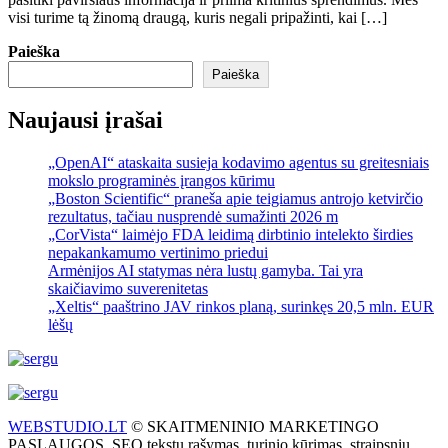
visi turime tą žinomą draugą, kuris negali pripažinti, kai […]
Paieška
Paieška
Naujausi įrašai
„OpenAI“ ataskaita susieja kodavimo agentus su greitesniais
mokslo programinės įrangos kūrimu
„Boston Scientific“ praneša apie teigiamus antrojo ketvirčio
rezultatus, tačiau nusprendė sumažinti 2026 m
„CorVista“ laimėjo FDA leidimą dirbtinio intelekto širdies
nepakankamumo vertinimo priedui
Armėnijos AI statymas nėra lustų gamyba. Tai yra
skaičiavimo suverenitetas
„Xeltis“ paaštrino JAV rinkos planą, surinkęs 20,5 mln. EUR
lėšų
WEBSTUDIO.LT
© SKAITMENINIO MARKETINGO
PASLAUGOS. SEO tekstų rašymas, turinio kūrimas, straipsnių