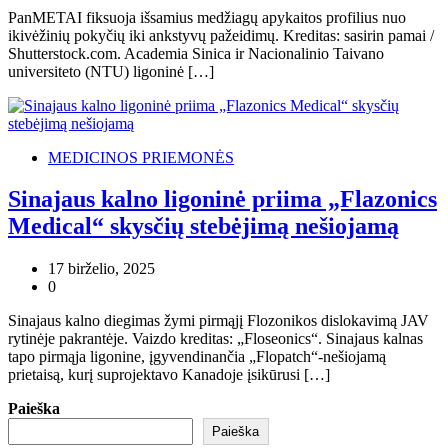
PanMETAI fiksuoja išsamius medžiagų apykaitos profilius nuo
ikivėžinių pokyčių iki ankstyvų pažeidimų. Kreditas: sasirin pamai /
Shutterstock.com. Academia Sinica ir Nacionalinio Taivano
universiteto (NTU) ligoninė […]
MEDICINOS PRIEMONĖS
Sinajaus kalno ligoninė priima „Flazonics
Medical“ skysčių stebėjimą nešiojamą
17 birželio, 2025
0
Sinajaus kalno diegimas žymi pirmąjį Flozonikos dislokavimą JAV
rytinėje pakrantėje. Vaizdo kreditas: „Floseonics“. Sinajaus kalnas
tapo pirmąja ligonine, įgyvendinančia „Flopatch“-nešiojamą
prietaisą, kurį suprojektavo Kanadoje įsikūrusi […]
Paieška
Paieška