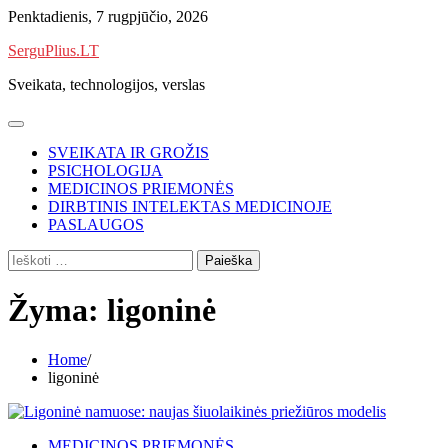
Skip
Penktadienis, 7 rugpjūčio, 2026
to
SerguPlius.LT
content
Sveikata, technologijos, verslas
SVEIKATA IR GROŽIS
PSICHOLOGIJA
MEDICINOS PRIEMONĖS
DIRBTINIS INTELEKTAS MEDICINOJE
PASLAUGOS
Ieškoti:
Žyma:
ligoninė
Home
ligoninė
MEDICINOS PRIEMONĖS