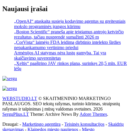
Naujausi įrašai
„OpenAI“ ataskaita susieja kodavimo agentus su greitesniais
mokslo programinės įrangos kūrimu
„Boston Scientific“ praneša apie teigiamus antrojo ketvirčio
rezultatus, tačiau nusprendė sumažinti 2026 m
„CorVista“ laimėjo FDA leidimą dirbtinio intelekto širdies
nepakankamumo vertinimo priedui
Armėnijos AI statymas nėra lustų gamyba. Tai yra
skaičiavimo suverenitetas
„Xeltis“ paaštrino JAV rinkos planą, surinkęs 20,5 mln. EUR
lėšų
WEBSTUDIO.LT
© SKAITMENINIO MARKETINGO
PASLAUGOS. SEO tekstų rašymas, turinio kūrimas, straipsnių
rašymas ir talpinimas į mūsų valdomas svetaines. 2026
SerguPlius.LT
Theme: Archive News By
Adore Themes
.
Draugai: -
Marketingo agentūra
-
Teisinės konsultacijos
-
Skaidrių
skenavimas
-
Klaipedos miesto naujienos
-
Miesto