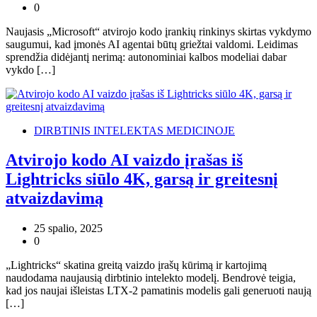
0
Naujasis „Microsoft“ atvirojo kodo įrankių rinkinys skirtas vykdymo
saugumui, kad įmonės AI agentai būtų griežtai valdomi. Leidimas
sprendžia didėjantį nerimą: autonominiai kalbos modeliai dabar
vykdo […]
DIRBTINIS INTELEKTAS MEDICINOJE
Atvirojo kodo AI vaizdo įrašas iš
Lightricks siūlo 4K, garsą ir greitesnį
atvaizdavimą
25 spalio, 2025
0
„Lightricks“ skatina greitą vaizdo įrašų kūrimą ir kartojimą
naudodama naujausią dirbtinio intelekto modelį. Bendrovė teigia,
kad jos naujai išleistas LTX-2 pamatinis modelis gali generuoti naują
[…]