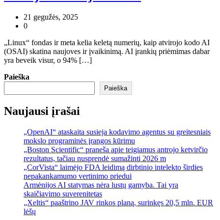
21 gegužės, 2025
0
„Linux“ fondas ir meta kelia keletą numerių, kaip atvirojo kodo AI
(OSAI) skatina naujoves ir įvaikinimą. AI įrankių priėmimas dabar
yra beveik visur, o 94% […]
Paieška
Paieška
Naujausi įrašai
„OpenAI“ ataskaita susieja kodavimo agentus su greitesniais
mokslo programinės įrangos kūrimu
„Boston Scientific“ praneša apie teigiamus antrojo ketvirčio
rezultatus, tačiau nusprendė sumažinti 2026 m
„CorVista“ laimėjo FDA leidimą dirbtinio intelekto širdies
nepakankamumo vertinimo priedui
Armėnijos AI statymas nėra lustų gamyba. Tai yra
skaičiavimo suverenitetas
„Xeltis“ paaštrino JAV rinkos planą, surinkęs 20,5 mln. EUR
lėšų