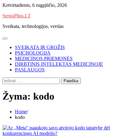
Skip
Ketvirtadienis, 6 rugpjūčio, 2026
to
SerguPlius.LT
content
Sveikata, technologijos, verslas
SVEIKATA IR GROŽIS
PSICHOLOGIJA
MEDICINOS PRIEMONĖS
DIRBTINIS INTELEKTAS MEDICINOJE
PASLAUGOS
Ieškoti:
Žyma:
kodo
Home
kodo