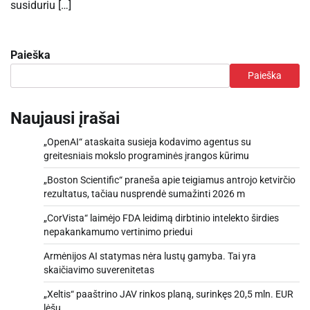
susiduriu […]
Paieška
Paieška
Naujausi įrašai
„OpenAI“ ataskaita susieja kodavimo agentus su
greitesniais mokslo programinės įrangos kūrimu
„Boston Scientific“ praneša apie teigiamus antrojo ketvirčio
rezultatus, tačiau nusprendė sumažinti 2026 m
„CorVista“ laimėjo FDA leidimą dirbtinio intelekto širdies
nepakankamumo vertinimo priedui
Armėnijos AI statymas nėra lustų gamyba. Tai yra
skaičiavimo suverenitetas
„Xeltis“ paaštrino JAV rinkos planą, surinkęs 20,5 mln. EUR
lėšų