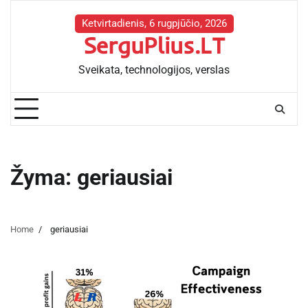
Skip
to
Ketvirtadienis, 6 rugpjūčio, 2026
SerguPlius.LT
content
Sveikata, technologijos, verslas
Žyma:
geriausiai
Home
geriausiai