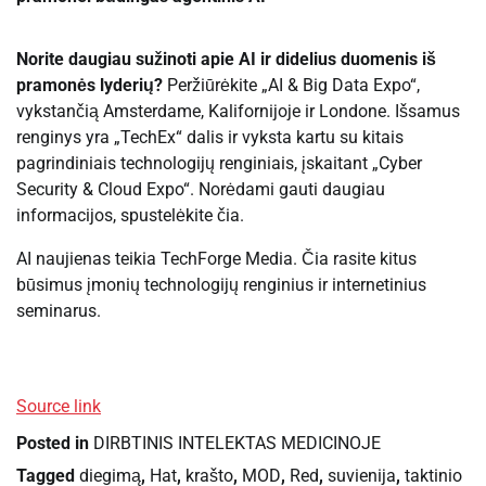
Norite daugiau sužinoti apie AI ir didelius duomenis iš
pramonės lyderių?
Peržiūrėkite „AI & Big Data Expo“,
vykstančią Amsterdame, Kalifornijoje ir Londone. Išsamus
renginys yra „TechEx“ dalis ir vyksta kartu su kitais
pagrindiniais technologijų renginiais, įskaitant „Cyber ​​
Security & Cloud Expo“. Norėdami gauti daugiau
informacijos, spustelėkite čia.
AI naujienas teikia TechForge Media. Čia rasite kitus
būsimus įmonių technologijų renginius ir internetinius
seminarus.
Source link
Posted in
DIRBTINIS INTELEKTAS MEDICINOJE
Tagged
diegimą
,
Hat
,
krašto
,
MOD
,
Red
,
suvienija
,
taktinio