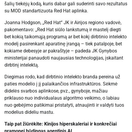
šalių tiekėjų kodą, kuris dabar gali suderinti savo rezultatus
su MOD standartizuota Red Hat aplinka.
Joanna Hodgson, „Red Hat“ JK ir Airijos regiono vadovė,
pakomentavo: „Red Hat siūlo lankstumą ir mastelį diegti
bet kokią taikomąją programą ar bet kokį dirbtinio intelekto
modelį pasirenkant aparatinę įrangą – tiek patalpoje, bet
kokiame debesyje ar pakraštyje – padeda JK Gynybos
ministerijai panaudoti naujausias technologijas, įskaitant
dirbtinį intelektą.
Diegimas rodo, kad dirbtinio intelekto branda pereina už
paties modelio į jį palaikančios infrastruktūros. Sėkmė
didelės svarbos aplinkose, pvz., gynyboje, mažiau
priklauso nuo individualaus algoritmo veikimo, o labiau
nuo gebėjimo patikimai pristatyti, atnaujinti ir valdyti tuos
modelius dideliu mastu.
Taip pat žiūrėkite:
Kinijos hiperskaleriai ir konkrečiai
pramonei būdingas agentinis AI