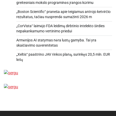
greitesniais mokslo programinės įrangos kūrimu
„Boston Scientific“ praneša apie teigiamus antrojo ketvirčio
rezultatus, tačiau nusprendė sumažinti 2026 m
„CorVista“ laimėjo FDA leidimą dirbtinio intelekto širdies
nepakankamumo vertinimo priedui
Armėnijos AI statymas nėra lustų gamyba. Tai yra
skaičiavimo suverenitetas
„Xeltis“ paaštrino JAV rinkos planą, surinkęs 20,5 mln. EUR
lėšų