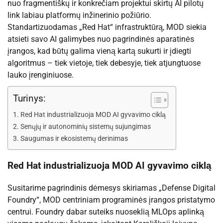
nuo fragmentiškų ir konkrečiam projektui skirtų AI pilotų
link labiau platformų inžinerinio požiūrio.
Standartizuodamas „Red Hat“ infrastruktūrą, MOD siekia
atsieti savo AI galimybes nuo pagrindinės aparatinės
įrangos, kad būtų galima vieną kartą sukurti ir įdiegti
algoritmus – tiek vietoje, tiek debesyje, tiek atjungtuose
lauko įrenginiuose.
Turinys:
Red Hat industrializuoja MOD AI gyvavimo ciklą
Senųjų ir autonominių sistemų sujungimas
Saugumas ir ekosistemų derinimas
Red Hat industrializuoja MOD AI gyvavimo ciklą
Susitarime pagrindinis dėmesys skiriamas „Defense Digital
Foundry“, MOD centriniam programinės įrangos pristatymo
centrui. Foundry dabar suteiks nuoseklią MLOps aplinką