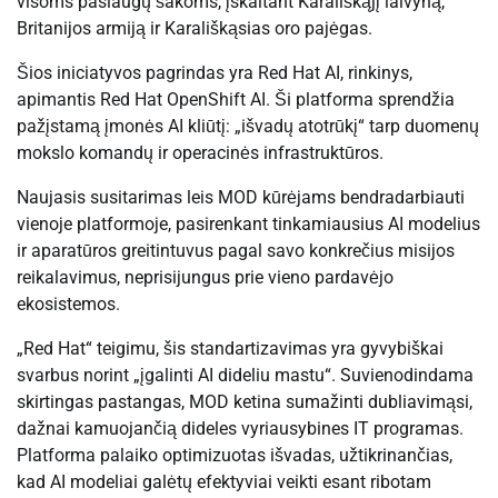
visoms paslaugų šakoms, įskaitant Karališkąjį laivyną,
Britanijos armiją ir Karališkąsias oro pajėgas.
Šios iniciatyvos pagrindas yra Red Hat AI, rinkinys,
apimantis Red Hat OpenShift AI. Ši platforma sprendžia
pažįstamą įmonės AI kliūtį: „išvadų atotrūkį“ tarp duomenų
mokslo komandų ir operacinės infrastruktūros.
Naujasis susitarimas leis MOD kūrėjams bendradarbiauti
vienoje platformoje, pasirenkant tinkamiausius AI modelius
ir aparatūros greitintuvus pagal savo konkrečius misijos
reikalavimus, neprisijungus prie vieno pardavėjo
ekosistemos.
„Red Hat“ teigimu, šis standartizavimas yra gyvybiškai
svarbus norint „įgalinti AI dideliu mastu“. Suvienodindama
skirtingas pastangas, MOD ketina sumažinti dubliavimąsi,
dažnai kamuojančią dideles vyriausybines IT programas.
Platforma palaiko optimizuotas išvadas, užtikrinančias,
kad AI modeliai galėtų efektyviai veikti esant ribotam