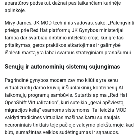
aparatūros pėdsakui, dažnai pasitaikančiam karinėje
aplinkoje.
Mivy James, JK MOD techninis vadovas, sakė: „Palengvinti
prieigą prie Red Hat platformų JK Gynybos ministerijai
tampa dar svarbiau dirbtinio intelekto eroje, kur greitas
pritaikymas, geros praktikos atkartojimas ir galimybė
išplėsti mastą yra labai svarbūs strateginiam pranašumui.
Senųjų ir autonominių sistemų sujungimas
Pagrindinė gynybos modernizavimo kliūtis yra senų
virtualizuotų darbo krūvių ir šiuolaikinių, konteinerių AI
taikomųjų programų sambūvis. Sutartis apima „Red Hat
OpenShift Virtualization“, kuri suteikia „gerai apšviestą
migracijos kelią“ esamoms sistemoms. Tai leidžia MOD
valdyti tradicines virtualias mašinas kartu su naujais
neuroniniais tinklais toje pačioje valdymo plokštumoje, kad
būtų sumažintas veiklos sudėtingumas ir sąnaudos.