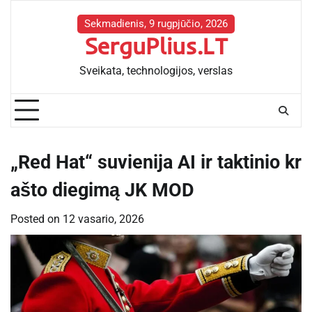
Skip
to
Sekmadienis, 9 rugpjūčio, 2026
SerguPlius.LT
content
Sveikata, technologijos, verslas
„Red Hat“ suvienija AI ir taktinio kr
ašto diegimą JK MOD
Posted on
12 vasario, 2026