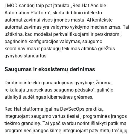
Į MOD sandorį taip pat įtraukta „Red Hat Ansible
Automation Platform“, skirta dirbtinio intelekto
automatizavimui visos įmonės mastu. AI kontekste
automatizavimas yra valdymo vykdymo mechanizmas. Tai
užtikrina, kad modeliai perkvalifikuojami ir perskirstomi,
pagrindinė konfigūracijos valdymas, saugumo
koordinavimas ir paslaugų teikimas atitinka griežtus
gynybos standartus.
Saugumas ir ekosistemų derinimas
Dirbtinio intelekto panaudojimas gynyboje, žinoma,
reikalauja „nuoseklaus saugumo pėdsako“, galinčio
atlaikyti sudėtingas kibernetines grėsmes.
Red Hat platforma įgalina DevSecOps praktiką,
integruojant saugumo vartus tiesiai į programinės įrangos
tiekimo grandinę. Tai ypač svarbu norint išlaikyti patikimą
programinės įrangos kilmę integruojant patvirtintų trečiųjų