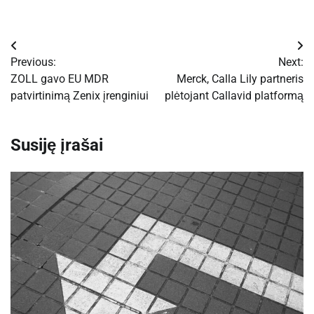
Navigacija
Previous:
Next:
tarp
ZOLL gavo EU MDR
Merck, Calla Lily partneris
patvirtinimą Zenix įrenginiui
plėtojant Callavid platformą
įrašų
Susiję įrašai