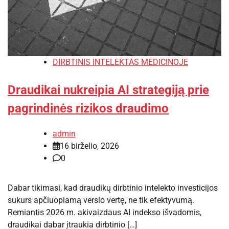
DIRBTINIS INTELEKTAS MEDICINOJE
Draudikai nukreipia AI strategiją prie
pagrindinės rizikos draudimo
admin
16 birželio, 2026
0
Dabar tikimasi, kad draudikų dirbtinio intelekto investicijos
sukurs apčiuopiamą verslo vertę, ne tik efektyvumą.
Remiantis 2026 m. akivaizdaus AI indekso išvadomis,
draudikai dabar įtraukia dirbtinio […]