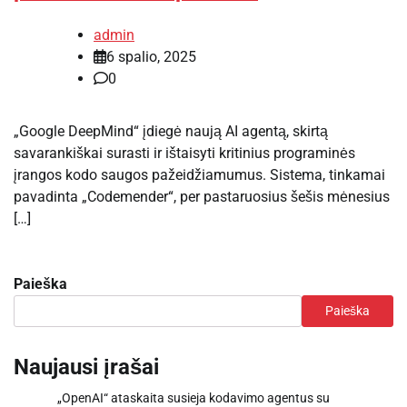
admin
6 spalio, 2025
0
„Google DeepMind“ įdiegė naują AI agentą, skirtą
savarankiškai surasti ir ištaisyti kritinius programinės
įrangos kodo saugos pažeidžiamumus. Sistema, tinkamai
pavadinta „Codemender“, per pastaruosius šešis mėnesius
[…]
Paieška
Paieška
Naujausi įrašai
„OpenAI“ ataskaita susieja kodavimo agentus su