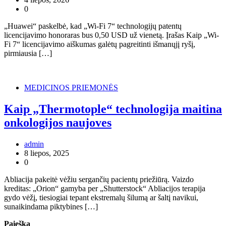
0
„Huawei“ paskelbė, kad „Wi-Fi 7“ technologijų patentų
licencijavimo honoraras bus 0,50 USD už vienetą. Įrašas Kaip „Wi-
Fi 7“ licencijavimo aiškumas galėtų pagreitinti išmanųjį ryšį,
pirmiausia […]
MEDICINOS PRIEMONĖS
Kaip „Thermotople“ technologija maitina
onkologijos naujoves
admin
8 liepos, 2025
0
Abliacija pakeitė vėžiu sergančių pacientų priežiūrą. Vaizdo
kreditas: „Orion“ gamyba per „Shutterstock“ Abliacijos terapija
gydo vėžį, tiesiogiai tepant ekstremalų šilumą ar šaltį navikui,
sunaikindama piktybines […]
Paieška