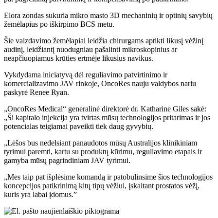
Elora zondas sukuria mikro masto 3D mechaninių ir optinių savybių
žemėlapius po iškirpimo BCS metu.
Šie vaizdavimo žemėlapiai leidžia chirurgams aptikti likusį vėžinį
audinį, leidžiantį nuodugniau pašalinti mikroskopinius ar
neapčiuopiamus krūties ertmėje likusius navikus.
Vykdydama iniciatyvą dėl reguliavimo patvirtinimo ir
komercializavimo JAV rinkoje, OncoRes nauju valdybos nariu
paskyrė Renee Ryan.
„OncoRes Medical“ generalinė direktorė dr. Katharine Giles sakė:
„Ši kapitalo injekcija yra tvirtas mūsų technologijos pritarimas ir jos
potencialas teigiamai paveikti tiek daug gyvybių.
„Lėšos bus nedelsiant panaudotos mūsų Australijos klinikiniam
tyrimui paremti, kartu su produktų kūrimu, reguliavimo etapais ir
gamyba mūsų pagrindiniam JAV tyrimui.
„Mes taip pat išplėsime komandą ir patobulinsime šios technologijos
koncepcijos patikrinimą kitų tipų vėžiui, įskaitant prostatos vėžį,
kuris yra labai įdomus.”