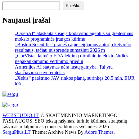
Paieška
Naujausi įrašai
„OpenAI“ ataskaita susieja kodavimo agentus su greitesniais
mokslo programinės įrangos kūrimu
„Boston Scientific“ praneša apie teigiamus antrojo ketvirčio
rezultatus, tačiau nusprendė sumažinti 2026 m
„CorVista“ laimėjo FDA leidimą dirbtinio intelekto širdies
nepakankamumo vertinimo priedui
Armėnijos AI statymas nėra lustų gamyba. Tai yra
skaičiavimo suverenitetas
„Xeltis“ paaštrino JAV rinkos planą, surinkęs 20,5 mln. EUR
lėšų
WEBSTUDIO.LT
© SKAITMENINIO MARKETINGO
PASLAUGOS. SEO tekstų rašymas, turinio kūrimas, straipsnių
rašymas ir talpinimas į mūsų valdomas svetaines. 2026
SerguPlius.LT
Theme: Archive News By
Adore Themes
.