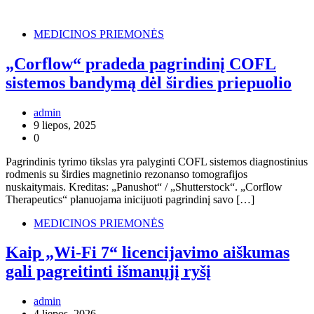
MEDICINOS PRIEMONĖS
„Corflow“ pradeda pagrindinį COFL
sistemos bandymą dėl širdies priepuolio
admin
9 liepos, 2025
0
Pagrindinis tyrimo tikslas yra palyginti COFL sistemos diagnostinius
rodmenis su širdies magnetinio rezonanso tomografijos
nuskaitymais. Kreditas: „Panushot“ / „Shutterstock“. „Corflow
Therapeutics“ planuojama inicijuoti pagrindinį savo […]
MEDICINOS PRIEMONĖS
Kaip „Wi-Fi 7“ licencijavimo aiškumas
gali pagreitinti išmanųjį ryšį
admin
4 liepos, 2026