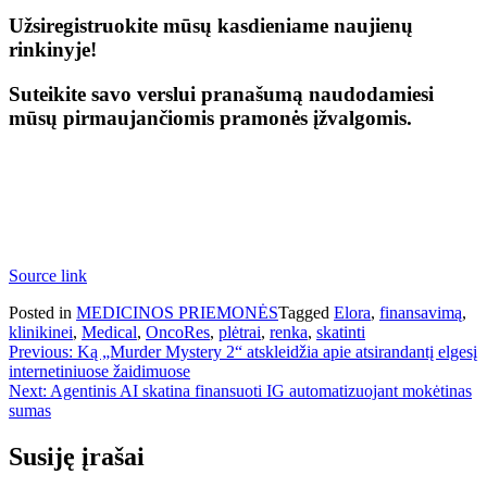
Užsiregistruokite mūsų kasdieniame naujienų
rinkinyje!
Suteikite savo verslui pranašumą naudodamiesi
mūsų pirmaujančiomis pramonės įžvalgomis.
Source link
Posted in
MEDICINOS PRIEMONĖS
Tagged
Elora
,
finansavimą
,
klinikinei
,
Medical
,
OncoRes
,
plėtrai
,
renka
,
skatinti
Navigacija
Previous:
Ką „Murder Mystery 2“ atskleidžia apie atsirandantį elgesį
internetiniuose žaidimuose
tarp
Next:
Agentinis AI skatina finansuoti IG automatizuojant mokėtinas
įrašų
sumas
Susiję įrašai