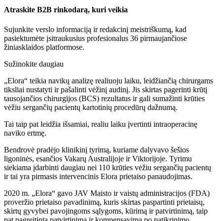
Atraskite B2B rinkodarą, kuri veikia
Sujunkite verslo informaciją ir redakcinį meistriškumą, kad
pasiektumėte įsitraukusius profesionalus 36 pirmaujančiose
žiniasklaidos platformose.
Sužinokite daugiau
„Elora“ teikia navikų analizę realiuoju laiku, leidžiančią chirurgams
tiksliai nustatyti ir pašalinti vėžinį audinį. Jis skirtas pagerinti krūtį
tausojančios chirurgijos (BCS) rezultatus ir gali sumažinti krūties
vėžiu sergančių pacientų kartotinių procedūrų dažnumą.
Tai taip pat leidžia išsamiai, realiu laiku įvertinti intraoperacinę
naviko ertmę.
Bendrovė pradėjo klinikinį tyrimą, kuriame dalyvavo šešios
ligoninės, esančios Vakarų Australijoje ir Viktorijoje. Tyrimu
siekiama įdarbinti daugiau nei 110 krūties vėžiu sergančių pacientų
ir tai yra pirmasis intervencinis Elora prietaiso panaudojimas.
2020 m. „Elora“ gavo JAV Maisto ir vaistų administracijos (FDA)
proveržio prietaiso pavadinimą, kuris skirtas paspartinti prietaisų,
skirtų gyvybei pavojingoms sąlygoms, kūrimą ir patvirtinimą, taip
pat pagreitintą patvirtinimą ir kompensavimą po patikrinimo.