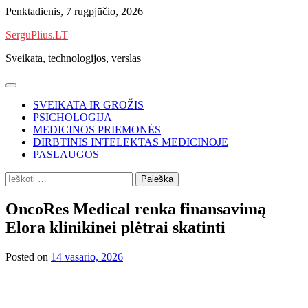
Skip
Penktadienis, 7 rugpjūčio, 2026
to
SerguPlius.LT
content
Sveikata, technologijos, verslas
SVEIKATA IR GROŽIS
PSICHOLOGIJA
MEDICINOS PRIEMONĖS
DIRBTINIS INTELEKTAS MEDICINOJE
PASLAUGOS
Ieškoti:
OncoRes Medical renka finansavimą
Elora klinikinei plėtrai skatinti
Posted on
14 vasario, 2026