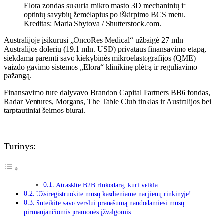
Elora zondas sukuria mikro masto 3D mechaninių ir
optinių savybių žemėlapius po iškirpimo BCS metu.
Kreditas: Maria Sbytova / Shutterstock.com.
Australijoje įsikūrusi „OncoRes Medical“ užbaigė 27 mln.
Australijos dolerių (19,1 mln. USD) privataus finansavimo etapą,
siekdama paremti savo kiekybinės mikroelastografijos (QME)
vaizdo gavimo sistemos „Elora“ klinikinę plėtrą ir reguliavimo
pažangą.
Finansavimo ture dalyvavo Brandon Capital Partners BB6 fondas,
Radar Ventures, Morgans, The Table Club tinklas ir Australijos bei
tarptautiniai šeimos biurai.
Turinys:
Atraskite B2B rinkodarą, kuri veikia
Užsiregistruokite mūsų kasdieniame naujienų rinkinyje!
Suteikite savo verslui pranašumą naudodamiesi mūsų
pirmaujančiomis pramonės įžvalgomis.