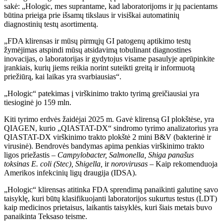
sakė: „Hologic, mes suprantame, kad laboratorijoms ir jų pacientams
būtina prieiga prie išsamų tikslaus ir visiškai automatinių
diagnostinių testų asortimentą.
„FDA klirensas ir mūsų pirmųjų GI patogenų aptikimo testų
žymėjimas atspindi mūsų atsidavimą tobulinant diagnostines
inovacijas, o laboratorijas ir gydytojus visame pasaulyje aprūpinkite
įrankiais, kurių jiems reikia norint suteikti greitą ir informuotą
priežiūrą, kai laikas yra svarbiausias“.
„Hologic“ patekimas į virškinimo trakto tyrimą greičiausiai yra
tiesioginė jo 159 mln.
Kiti tyrimo erdvės žaidėjai 2025 m. Gavė klirensą GI plokštėse, yra
QIAGEN, kurio „QIASTAT-DX“ sindromo tyrimo analizatorius yra
QIASTAT-DX virškinimo trakto plokštė 2 mini B&V (bakterinė ir
virusinė). Bendrovės bandymas apima penkias virškinimo trakto
ligos priežastis –
Campylobacter, Salmonella, Shiga panašus
toksinas E. coli (Stec), Shigella,
ir
norovirusas
– Kaip rekomenduoja
Amerikos infekcinių ligų draugija (IDSA).
„Hologic“ klirensas atitinka FDA sprendimą panaikinti galutinę savo
taisyklę, kuri būtų klasifikuojanti laboratorijos sukurtus testus (LDT)
kaip medicinos prietaisus, laikantis taisyklės, kuri šiais metais buvo
panaikinta Teksaso teisme.