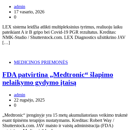
admin
17 vasario, 2026
0
LEX sistema leidžia atlikti multipleksinius tyrimus, realiuoju laiku
pateikiant A ir B gripo bei Covid-19 PGR rezultatus. Kreditas:
NMK-Studio / Shutterstock.com. LEX Diagnostics užsitikrino JAV
[…]
MEDICINOS PRIEMONĖS
FDA patvirtina „Medtronic“ šlapimo
nelaikymo gydymo įtaisą
admin
22 rugsėjo, 2025
0
„Medtronic“ įrenginyje yra 15 metų akumuliatoriaus veikimo trukmė
esant tipinėms terapijos nustatymams. Kreditas: Robert Way /
Shutterstock.com. JAV maisto ir vaistų administracija (FDA)