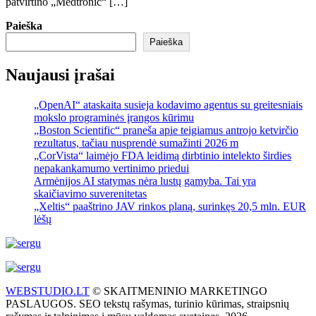
patvirtino „Medtronic“ […]
Paieška
Paieška
Naujausi įrašai
„OpenAI“ ataskaita susieja kodavimo agentus su greitesniais
mokslo programinės įrangos kūrimu
„Boston Scientific“ praneša apie teigiamus antrojo ketvirčio
rezultatus, tačiau nusprendė sumažinti 2026 m
„CorVista“ laimėjo FDA leidimą dirbtinio intelekto širdies
nepakankamumo vertinimo priedui
Armėnijos AI statymas nėra lustų gamyba. Tai yra
skaičiavimo suverenitetas
„Xeltis“ paaštrino JAV rinkos planą, surinkęs 20,5 mln. EUR
lėšų
WEBSTUDIO.LT
© SKAITMENINIO MARKETINGO
PASLAUGOS. SEO tekstų rašymas, turinio kūrimas, straipsnių