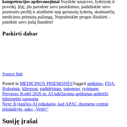
kompetencijos apdovanojimai
Švęskite naujoves, lyderystę ir
poveikį. Įėję, jūs parodote savo pasiekimus, padidinkite savo
pramonės profilį ir atsidūrėte tarp geriausių lyderių, skatinančių
medicinos prietaisų pažangą. Nepraleiskite progos išsiskirti –
pateikite savo įrašą šiandien!
Paskirti dabar
Source link
Posted in
MEDICINOS PRIEMONĖS
Tagged
aptikimo
,
FDA
,
Hologinis
,
klirensas
,
padidėjimas
,
patogeno
,
tyrimams
Navigacija
Previous:
Kodėl 2026 m. AI sukčiavimo aptikimas apibrėžs
kibernetinį saugumą
tarp
Next:
Kylančios AI reikalauja, kad APAC duomenų centrai
įrašų
prisitaikytų, sako „Vertiv“
Susiję įrašai