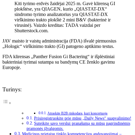
Kiti tyrimo erdvės žaidėjai 2025 m. Gavė klirensą GI
plokštėse, yra QIAGEN, kurio „QIASTAT-DX“
sindromo tyrimo analizatorius yra QIASTAT-DX
virškinimo trakto plokštė 2 mini B&V (bakterinė ir
virusinė). Vaizdo kreditas: TADA vaizdai per
Shutterstock.com.
JAV maisto ir vaistų administracija (FDA) išvalė pirmuosius
„Hologic“ virškinimo trakto (GI) patogeno aptikimo testus.
FDA klirensas „Panther Fusion Gi Bactering“ ir išplėstiniai
bakteriniai tyrimai sutampa su bandymų CE ženklo gavimu
Europoje.
Turinys:
Atraskite B2B rinkodarą, kuri koncertuoja
Prisiregistruokite prie mūsų „Daily News“ suapvalinimo!
Suteikite savo verslui pranašumą su mūsų pagrindinėmis
pramonės įžvalgomis.
Medicinos prietaisų tinklo kompetencijos apdovanojimai –