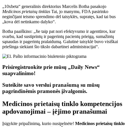
„10xbeta“ generalinis direktorius Marcelis Botha pasakojo
Medicinos prietaisų tinklas
Tai, jo manymu, FDA pasirinko
neginčijant teismo sprendimo dėl taisyklės, supratęs, kad tai bus
„kova dėl netinkamo dalyko“.
Botha paaiškino: „Jie taip pat nori efektyvumo ir agentūros, kur
svarbu, kad sustiprintų ir pagerintų pacientų prieigą, sumažintų
sąnaudas ir pagerintų pralaidumą. Galutinė taisyklė buvo visiškai
priešinga siekiant šio tikslo dabartinei administracijai“.
Prisiregistruokite prie mūsų „Daily News“
suapvalinimo!
Suteikite savo verslui pranašumą su mūsų
pagrindinėmis pramonės įžvalgomis.
Medicinos prietaisų tinklo kompetencijos
apdovanojimai – įėjimo pranašumai
Įsigykite pripažinimą, kurio nusipelnėte!
Medicinos prietaisų tinklo