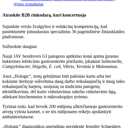
įėjimo pranašumai
Atraskite B2B rinkodarą, kuri koncertuoja
Sujunkite verslo žvalgybos ir redakcinę kompetenciją, kad
pasiektumėte įsitraukusius specialistus 36 pagrindinėse žiniasklaidos
platformose.
Sužinokite daugiau
Nauji JAV bendrovės GI patogeno aptikimo testai apima įprastas
bakterines infekcinio gastroenterito priežastis, įskaitant
Salmonella,
Campylobacter, Shigella, E. coli, Vibrio, Yersinia
ir
Malonumas
.
Anot „Hologic“, testų gebėjimas būti paleistas kartu arba bet
kokiame derinyje sušvelnina daug darbo reikalaujančių ir daug laiko
reikalaujančių barjerų, susijusių su tradiciniu patogenų
identifikavimu, dėl kurio viduriavimas sukelia viduriavimo ligą,
atliekant biocheminius ir mikroskopijos tyrimus.
Tyrimai rodo, kad beveik 200 milijonų užkrečiamojo gastroenterito
atvejų vyksta kasmet, o ne tris milijonams reikėjo apsilankyti
ambulatoriniuose.
„Hologic“ diagnostikos sprendimų prezidentė Jennifer Schneiders