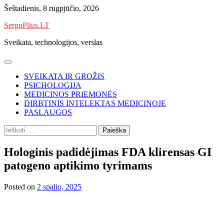
Skip
Šeštadienis, 8 rugpjūčio, 2026
to
SerguPlius.LT
content
Sveikata, technologijos, verslas
SVEIKATA IR GROŽIS
PSICHOLOGIJA
MEDICINOS PRIEMONĖS
DIRBTINIS INTELEKTAS MEDICINOJE
PASLAUGOS
Ieškoti:
Hologinis padidėjimas FDA klirensas GI
patogeno aptikimo tyrimams
Posted on
2 spalio, 2025