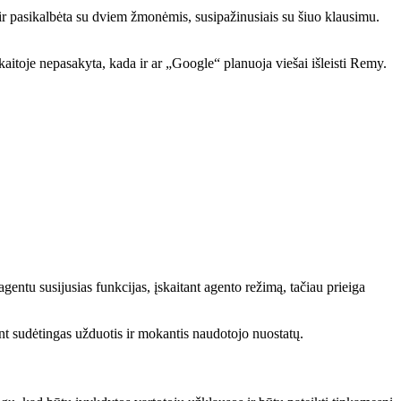
r pasikalbėta su dviem žmonėmis, susipažinusiais su šiuo klausimu.
itoje nepasakyta, kada ir ar „Google“ planuoja viešai išleisti Remy.
entu susijusias funkcijas, įskaitant agento režimą, tačiau prieiga
nt sudėtingas užduotis ir mokantis naudotojo nuostatų.