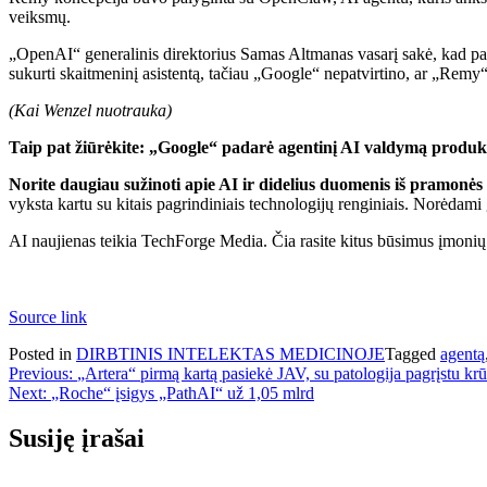
veiksmų.
„OpenAI“ generalinis direktorius Samas Altmanas vasarį sakė, kad p
sukurti skaitmeninį asistentą, tačiau „Google“ nepatvirtino, ar „Remy
(Kai Wenzel nuotrauka)
Taip pat žiūrėkite: „Google“ padarė agentinį AI valdymą produkt
Norite daugiau sužinoti apie AI ir didelius duomenis iš pramonės
vyksta kartu su kitais pagrindiniais technologijų renginiais. Norėdami 
AI naujienas teikia TechForge Media. Čia rasite kitus būsimus įmonių t
Source link
Posted in
DIRBTINIS INTELEKTAS MEDICINOJE
Tagged
agentą
Navigacija
Previous:
„Artera“ pirmą kartą pasiekė JAV, su patologija pagrįstu krūt
Next:
„Roche“ įsigys „PathAI“ už 1,05 mlrd
tarp
įrašų
Susiję įrašai