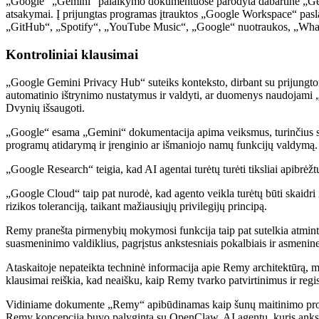
„Google“ „Gemini“ palaikymo dokumentuose parodyta dabartinė „Gemini“
atsakymai. Į prijungtas programas įtrauktos „Google Workspace“ pasl
„GitHub“, „Spotify“, „YouTube Music“, „Google“ nuotraukos, „Wha
Kontroliniai klausimai
„Google Gemini Privacy Hub“ suteiks konteksto, dirbant su prijungtomis
automatinio ištrynimo nustatymus ir valdyti, ar duomenys naudojami „Go
Dvynių išsaugoti.
„Google“ esama „Gemini“ dokumentacija apima veiksmus, turinčius ski
programų atidarymą ir įrenginio ar išmaniojo namų funkcijų valdymą.
„Google Research“ teigia, kad AI agentai turėtų turėti tiksliai apibrėž
„Google Cloud“ taip pat nurodė, kad agento veikla turėtų būti skaidri i
rizikos toleranciją, taikant mažiausiųjų privilegijų principą.
Remy pranešta pirmenybių mokymosi funkcija taip pat sutelkia atminties
suasmeninimo valdiklius, pagrįstus ankstesniais pokalbiais ir asmenine
Ataskaitoje nepateikta techninė informacija apie Remy architektūrą, m
klausimai reiškia, kad neaišku, kaip Remy tvarko patvirtinimus ir regi
Vidiniame dokumente „Remy“ apibūdinamas kaip šunų maitinimo projekt
Remy koncepcija buvo palyginta su OpenClaw, AI agentu, kuris anksčiau