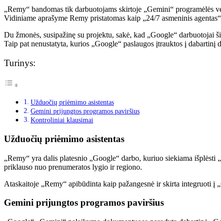
„Remy“ bandomas tik darbuotojams skirtoje „Gemini“ programėlės versi
Vidiniame aprašyme Remy pristatomas kaip „24/7 asmeninis agentas“, s
Du žmonės, susipažinę su projektu, sakė, kad „Google“ darbuotojai ši
Taip pat nenustatyta, kurios „Google“ paslaugos įtrauktos į dabartinį d
Turinys:
Užduočių priėmimo asistentas
Gemini prijungtos programos paviršius
Kontroliniai klausimai
Užduočių priėmimo asistentas
„Remy“ yra dalis platesnio „Google“ darbo, kuriuo siekiama išplėsti „D
priklauso nuo prenumeratos lygio ir regiono.
Ataskaitoje „Remy“ apibūdinta kaip pažangesnė ir skirta integruoti į 
Gemini prijungtos programos paviršius