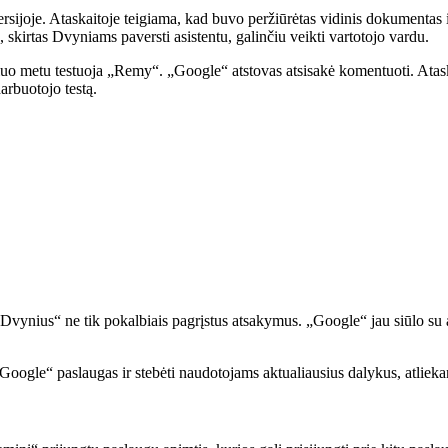
joje. Ataskaitoje teigiama, kad buvo peržiūrėtas vidinis dokumentas i
kirtas Dvyniams paversti asistentu, galinčiu veikti vartotojo vardu.
uo metu testuoja „Remy“. „Google“ atstovas atsisakė komentuoti. Ataska
arbuotojo testą.
vynius“ ne tik pokalbiais pagrįstus atsakymus. „Google“ jau siūlo su ag
„Google“ paslaugas ir stebėti naudotojams aktualiausius dalykus, atlieka