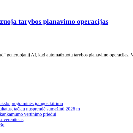
zuoja tarybos planavimo operacijas
d“ generuojantį AI, kad automatizuotų tarybos planavimo operacijas. Vi
mokslo programinės įrangos kūrimu
zultatus, tačiau nusprendė sumažinti 2026 m
pakankamumo vertinimo priedui
suverenitetas
ėšų