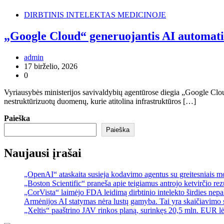
DIRBTINIS INTELEKTAS MEDICINOJE
„Google Cloud“ generuojantis AI automati
admin
17 birželio, 2026
0
Vyriausybės ministerijos savivaldybių agentūrose diegia „Google Clou
nestruktūrizuotų duomenų, kurie atitolina infrastruktūros […]
Paieška
Paieška
Naujausi įrašai
„OpenAI“ ataskaita susieja kodavimo agentus su greitesniais 
„Boston Scientific“ praneša apie teigiamus antrojo ketvirčio re
„CorVista“ laimėjo FDA leidimą dirbtinio intelekto širdies ne
Armėnijos AI statymas nėra lustų gamyba. Tai yra skaičiavimo 
„Xeltis“ paaštrino JAV rinkos planą, surinkęs 20,5 mln. EUR l