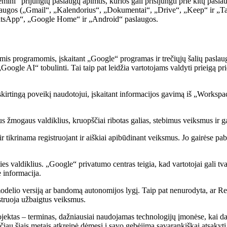
 prijungtų paslaugų apimtis, kurios gali prisijungti prie kitų paslaug
augos („Gmail“, „Kalendorius“, „Dokumentai“, „Drive“, „Keep“ ir „Task
tsApp“, „Google Home“ ir „Android“ paslaugos.
 programomis, įskaitant „Google“ programas ir trečiųjų šalių paslaugas. 
ogle AI“ tobulinti. Tai taip pat leidžia vartotojams valdyti prieigą pri
rtingą poveikį naudotojui, įskaitant informacijos gavimą iš „Workspa
tus žmogaus valdiklius, kruopščiai ribotas galias, stebimus veiksmus ir 
r tikrinama registruojant ir aiškiai apibūdinant veiksmus. Jo gairėse pa
 valdiklius. „Google“ privatumo centras teigia, kad vartotojai gali tvar
 informacija.
odelio versiją ar bandomą autonomijos lygį. Taip pat nenurodyta, ar Rem
struoja užbaigtus veiksmus.
as – terminas, dažniausiai naudojamas technologijų įmonėse, kai darbu
 šiais metais atkreipė dėmesį į savo gebėjimą savarankiškai atsakyti į 