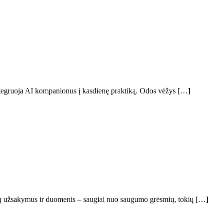
integruoja AI kompanionus į kasdienę praktiką. Odos vėžys […]
ų užsakymus ir duomenis – saugiai nuo saugumo grėsmių, tokių […]