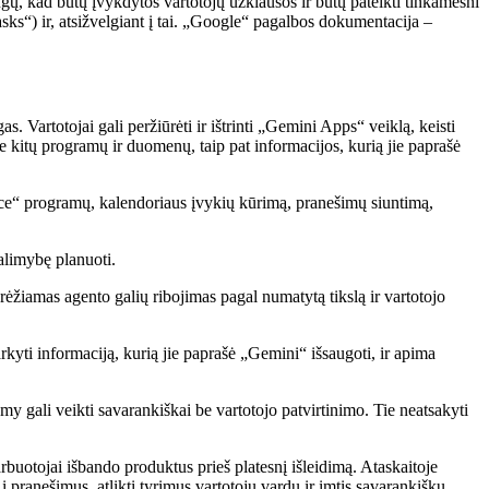
ų, kad būtų įvykdytos vartotojų užklausos ir būtų pateikti tinkamesni
s“) ir, atsižvelgiant į tai. „Google“ pagalbos dokumentacija –
Vartotojai gali peržiūrėti ir ištrinti „Gemini Apps“ veiklą, keisti
e kitų programų ir duomenų, taip pat informacijos, kurią jie paprašė
ce“ programų, kalendoriaus įvykių kūrimą, pranešimų siuntimą,
galimybę planuoti.
brėžiamas agento galių ribojimas pagal numatytą tikslą ir vartotojo
kyti informaciją, kurią jie paprašė „Gemini“ išsaugoti, ir apima
y gali veikti savarankiškai be vartotojo patvirtinimo. Tie neatsakyti
otojai išbando produktus prieš platesnį išleidimą. Ataskaitoje
pranešimus, atlikti tyrimus vartotojų vardu ir imtis savarankiškų