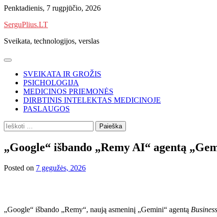
Skip
Penktadienis, 7 rugpjūčio, 2026
to
SerguPlius.LT
content
Sveikata, technologijos, verslas
SVEIKATA IR GROŽIS
PSICHOLOGIJA
MEDICINOS PRIEMONĖS
DIRBTINIS INTELEKTAS MEDICINOJE
PASLAUGOS
Ieškoti:
„Google“ išbando „Remy AI“ agentą „Gemin
Posted on
7 gegužės, 2026
„Google“ išbando „Remy“, naują asmeninį „Gemini“ agentą
Business