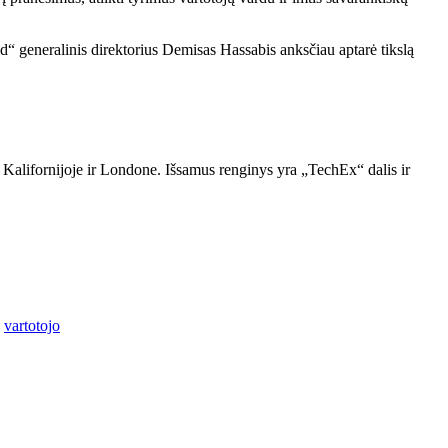
generalinis direktorius Demisas Hassabis anksčiau aptarė tikslą
alifornijoje ir Londone. Išsamus renginys yra „TechEx“ dalis ir
,
vartotojo