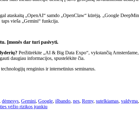
agal ataskaitą „OpenAI“ samdo „OpenClaw“ kūrėją. „Google DeepMind“ 
“ taps vieša „Gemini“ funkcija.
u. Įmonės dar turi pasivyti.
 lyderių?
Peržiūrėkite „AI & Big Data Expo“, vykstančią Amsterdame, K
gauti daugiau informacijos, spustelėkite čia.
echnologijų renginius ir internetinius seminarus.
,
dėmesys
,
Gemini
,
Google
,
išbando
,
nes
,
Remy
,
sutelkiamas
,
valdymą
ies vėžio rizikos įrankiu