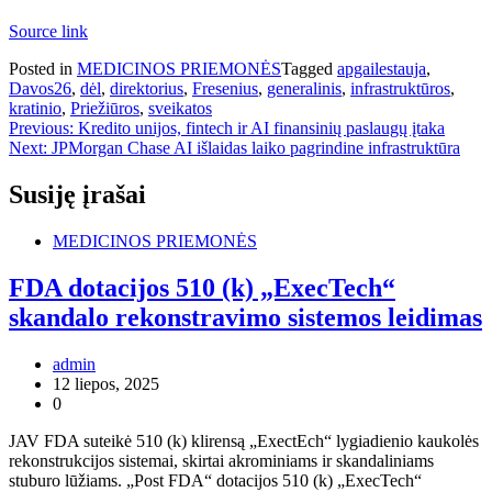
Source link
Posted in
MEDICINOS PRIEMONĖS
Tagged
apgailestauja
,
Davos26
,
dėl
,
direktorius
,
Fresenius
,
generalinis
,
infrastruktūros
,
kratinio
,
Priežiūros
,
sveikatos
Navigacija
Previous:
Kredito unijos, fintech ir AI finansinių paslaugų įtaka
Next:
JPMorgan Chase AI išlaidas laiko pagrindine infrastruktūra
tarp
įrašų
Susiję įrašai
MEDICINOS PRIEMONĖS
FDA dotacijos 510 (k) „ExecTech“
skandalo rekonstravimo sistemos leidimas
admin
12 liepos, 2025
0
JAV FDA suteikė 510 (k) klirensą „ExectEch“ lygiadienio kaukolės
rekonstrukcijos sistemai, skirtai akrominiams ir skandaliniams
stuburo lūžiams. „Post FDA“ dotacijos 510 (k) „ExecTech“