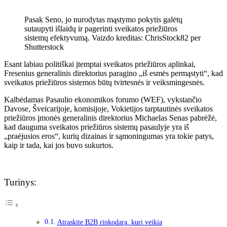
Pasak Seno, jo nurodytas mąstymo pokytis galėtų
sutaupyti išlaidų ir pagerinti sveikatos priežiūros
sistemų efektyvumą. Vaizdo kreditas: ChrisStock82 per
Shutterstock
Esant labiau politiškai įtemptai sveikatos priežiūros aplinkai,
Fresenius generalinis direktorius paragino „iš esmės permąstyti“, kad
sveikatos priežiūros sistemos būtų tvirtesnės ir veiksmingesnės.
Kalbėdamas Pasaulio ekonomikos forumo (WEF), vykstančio
Davose, Šveicarijoje, komisijoje, Vokietijos tarptautinės sveikatos
priežiūros įmonės generalinis direktorius Michaelas Senas pabrėžė,
kad dauguma sveikatos priežiūros sistemų pasaulyje yra iš
„praėjusios eros“, kurių dizainas ir sąmoningumas yra tokie patys,
kaip ir tada, kai jos buvo sukurtos.
Turinys:
Atraskite B2B rinkodarą, kuri veikia