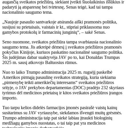
augančią sveikatos priežiūrą, siekiant įveikti šiuolaikinius iššūkius ir
padaryti ją atsparesnę bei tvirtesnę, Senas teigė, kad tai tampa
nacionalinio saugumo tema.
„Naujoje pasaulio santvarkoje atsiranda aiški pramonės politika,
susijusi su prietaisais, vaistais ir kt., stipriai priklausoma nuo
gamybos protokolų ir farmacinių junginių“, – sakė Senas.
Seno nuomone, sveikatos priežiūra tampa svarbiausia nacionalinio
saugumo tema. Jis atkreipė dėmesį į sveikatos priežiūros pramonės
pokyčius Kinijoje, kuriuos paskatino nacionalinė saugumo politika.
Šis judėjimas dabar suaktyvėja JAV po to, kai Donaldas Trumpas
2025 m. sausį atkovojo Baltuosius rūmus.
Nuo to laiko Trumpo administracija 2025 m. rugsėjį paskelbė
Amerikos pirmąją pasaulinę sveikatos strategiją, kuria siekiama
„pirmenybę teikti amerikiečių interesams“ sveikatos priežiūros
srityje, o JAV prekybos departamentas (DOC) pradėjo 232 skyriaus
tyrimus dėl medicinos prietaisų ir kitos sveikatos priežiūros įrangos
importo.
Tuo tarpu kelios didelės farmacijos įmonės pasirašė vaistų kainų
susitarimus su JAV vyriausybe, siekdamos išvengti muitų grėsmės.
Trumpo administracija taip pat siekė labiau įtraukti biologinių
medžiagų gamybos nuostatas, o tai taip pat yra medicinos