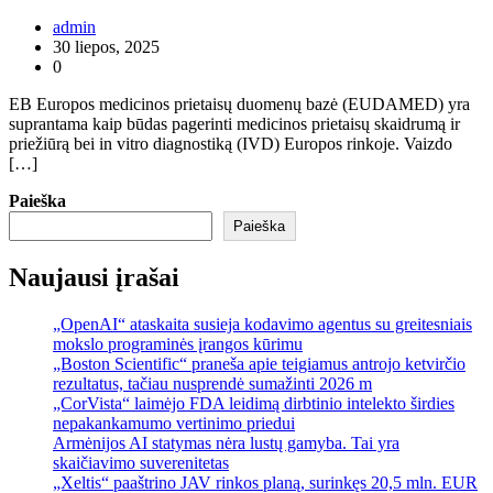
admin
30 liepos, 2025
0
EB Europos medicinos prietaisų duomenų bazė (EUDAMED) yra
suprantama kaip būdas pagerinti medicinos prietaisų skaidrumą ir
priežiūrą bei in vitro diagnostiką (IVD) Europos rinkoje. Vaizdo
[…]
Paieška
Paieška
Naujausi įrašai
„OpenAI“ ataskaita susieja kodavimo agentus su greitesniais
mokslo programinės įrangos kūrimu
„Boston Scientific“ praneša apie teigiamus antrojo ketvirčio
rezultatus, tačiau nusprendė sumažinti 2026 m
„CorVista“ laimėjo FDA leidimą dirbtinio intelekto širdies
nepakankamumo vertinimo priedui
Armėnijos AI statymas nėra lustų gamyba. Tai yra
skaičiavimo suverenitetas
„Xeltis“ paaštrino JAV rinkos planą, surinkęs 20,5 mln. EUR