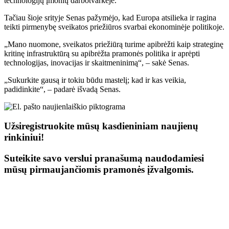
technologijų įmonių darbotvarkėje.
Tačiau šioje srityje Senas pažymėjo, kad Europa atsilieka ir ragina
teikti pirmenybę sveikatos priežiūros svarbai ekonominėje politikoje.
„Mano nuomone, sveikatos priežiūrą turime apibrėžti kaip strateginę
kritinę infrastruktūrą su apibrėžta pramonės politika ir aprėpti
technologijas, inovacijas ir skaitmeninimą“, – sakė Senas.
„Sukurkite gausą ir tokiu būdu mastelį; kad ir kas veikia,
padidinkite“, – padarė išvadą Senas.
Užsiregistruokite mūsų kasdieniniam naujienų
rinkiniui!
Suteikite savo verslui pranašumą naudodamiesi
mūsų pirmaujančiomis pramonės įžvalgomis.