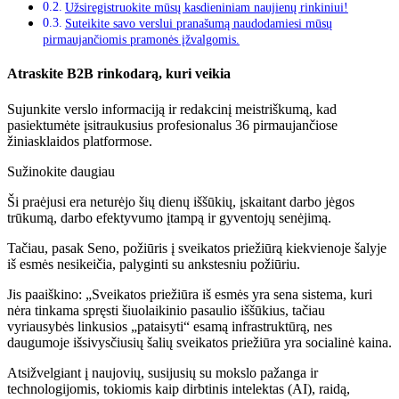
Užsiregistruokite mūsų kasdieniniam naujienų rinkiniui!
Suteikite savo verslui pranašumą naudodamiesi mūsų
pirmaujančiomis pramonės įžvalgomis.
Atraskite B2B rinkodarą, kuri veikia
Sujunkite verslo informaciją ir redakcinį meistriškumą, kad
pasiektumėte įsitraukusius profesionalus 36 pirmaujančiose
žiniasklaidos platformose.
Sužinokite daugiau
Ši praėjusi era neturėjo šių dienų iššūkių, įskaitant darbo jėgos
trūkumą, darbo efektyvumo įtampą ir gyventojų senėjimą.
Tačiau, pasak Seno, požiūris į sveikatos priežiūrą kiekvienoje šalyje
iš esmės nesikeičia, palyginti su ankstesniu požiūriu.
Jis paaiškino: „Sveikatos priežiūra iš esmės yra sena sistema, kuri
nėra tinkama spręsti šiuolaikinio pasaulio iššūkius, tačiau
vyriausybės linkusios „pataisyti“ esamą infrastruktūrą, nes
daugumoje išsivysčiusių šalių sveikatos priežiūra yra socialinė kaina.
Atsižvelgiant į naujovių, susijusių su mokslo pažanga ir
technologijomis, tokiomis kaip dirbtinis intelektas (AI), raidą,