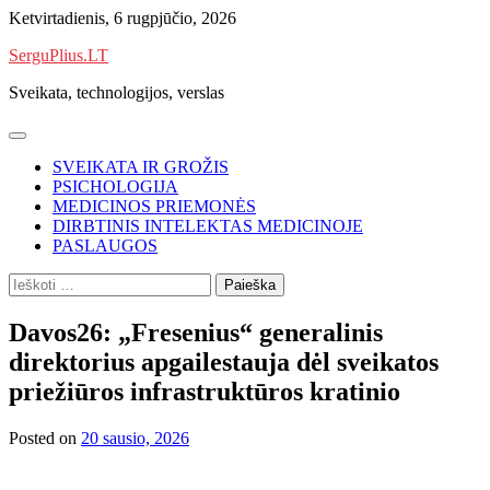
Skip
Ketvirtadienis, 6 rugpjūčio, 2026
to
SerguPlius.LT
content
Sveikata, technologijos, verslas
SVEIKATA IR GROŽIS
PSICHOLOGIJA
MEDICINOS PRIEMONĖS
DIRBTINIS INTELEKTAS MEDICINOJE
PASLAUGOS
Ieškoti:
Davos26: „Fresenius“ generalinis
direktorius apgailestauja dėl sveikatos
priežiūros infrastruktūros kratinio
Posted on
20 sausio, 2026