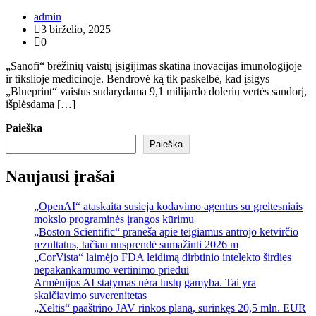
admin
3 birželio, 2025
0
„Sanofi“ brėžinių vaistų įsigijimas skatina inovacijas imunologijoje
ir tikslioje medicinoje. Bendrovė ką tik paskelbė, kad įsigys
„Blueprint“ vaistus sudarydama 9,1 milijardo dolerių vertės sandorį,
išplėsdama […]
Paieška
Paieška
Naujausi įrašai
„OpenAI“ ataskaita susieja kodavimo agentus su greitesniais
mokslo programinės įrangos kūrimu
„Boston Scientific“ praneša apie teigiamus antrojo ketvirčio
rezultatus, tačiau nusprendė sumažinti 2026 m
„CorVista“ laimėjo FDA leidimą dirbtinio intelekto širdies
nepakankamumo vertinimo priedui
Armėnijos AI statymas nėra lustų gamyba. Tai yra
skaičiavimo suverenitetas
„Xeltis“ paaštrino JAV rinkos planą, surinkęs 20,5 mln. EUR