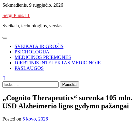
Skip
Sekmadienis, 9 rugpjūčio, 2026
to
SerguPlius.LT
content
Sveikata, technologijos, verslas
SVEIKATA IR GROŽIS
PSICHOLOGIJA
MEDICINOS PRIEMONĖS
DIRBTINIS INTELEKTAS MEDICINOJE
PASLAUGOS
Ieškoti:
„Cognito Therapeutics“ surenka 105 mln.
USD Alzheimerio ligos gydymo pažangai
Posted on
5 kovo, 2026