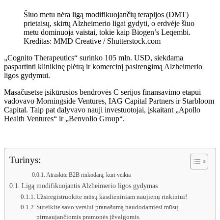
Šiuo metu nėra ligą modifikuojančių terapijos (DMT)
prietaisų, skirtų Alzheimerio ligai gydyti, o erdvėje šiuo
metu dominuoja vaistai, tokie kaip Biogen’s Leqembi.
Kreditas: MMD Creative / Shutterstock.com
„Cognito Therapeutics“ surinko 105 mln. USD, siekdama
paspartinti klinikinę plėtrą ir komercinį pasirengimą Alzheimerio
ligos gydymui.
Masačusetse įsikūrusios bendrovės C serijos finansavimo etapui
vadovavo Morningside Ventures, IAG Capital Partners ir Starbloom
Capital. Taip pat dalyvavo nauji investuotojai, įskaitant „Apollo
Health Ventures“ ir „Benvolio Group“.
Turinys:
Atraskite B2B rinkodarą, kuri veikia
Ligą modifikuojantis Alzheimerio ligos gydymas
Užsiregistruokite mūsų kasdieniniam naujienų rinkiniui!
Suteikite savo verslui pranašumą naudodamiesi mūsų
pirmaujančiomis pramonės įžvalgomis.