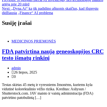
Navigacija
artėja prie 20 mlrd
tarp
Next:
„Dyna.Ai“ ką tik padidino aštuonis skaičius, kad išspręstų
įrašų
didžiausią „Finance“ AI problemą
Susiję įrašai
MEDICINOS PRIEMONĖS
FDA patvirtina naują geneoskopijos CRC
testo išmatų rinkinį
admin
26 liepos, 2025
0
Testas skirtas 45 metų ir vyresniems žmonėms, kuriems kyla
vidutinė kolorektalinio vėžio rizika. Kreditas: Asliysun /
Shutterstock.com. JAV maisto ir vaistų administracija (FDA)
patvirtino patobulintą […]