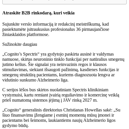
Atraskite B2B rinkodarą, kuri veikia
Sujunkite verslo informaciją ir redakcinį meistriškumą, kad
pasiektumėte įsitraukusius profesionalus 36 pirmaujančiose
žiniasklaidos platformose.
Sužinokite daugiau
„Cognito’s Spectris“ yra gydytojo paskirta ausinė ir valdymas
namuose, skirtas neuroninio tinklo funkcijai per natūralius smegenų
jutimo kelius. Šie signalai yra neinvazinis regos ir klausos
stimuliavimas, siekiant išsaugoti pažinimą, kasdienes funkcijas ir
smegenų struktūrą pacientams, kuriems diagnozuota lengva ar
vidutinio sunkumo Alzheimerio liga.
C serijos lėšos bus skirtos nuolatiniam Spectris klinikiniam
vystymuisi, kartu remiant įvairią reguliavimo ir komercinę veiklą
prieš numatomą sistemos įėjimą į JAV rinką 2027 m.
„Cognito“ generalinis direktorius Christianas Howellas sakė: „Su
šiuo finansavimu įžengiame į esminį momentą mūsų įmonei ir
pacientams bei šeimoms, laukiantiems naujų Alzheimerio ligos
gydymo būdų.