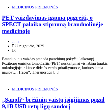
MEDICINOS PRIEMONĖS
PET vaizdavimas įgauna pagreitį, o
SPECT palaiko stiprumą branduolinėje
medicinoje
admin
22 rugpjūčio, 2025
0
Branduolinis vaizdas pradeda pastebimų pokyčių laikotarpį.
Pozitronų emisijos tomografija (PET) nuskaitymai vis labiau traukia
onkologijoje ir kitose didelės vertės pritaikymuose, kuriuos lemia
naujovių „Tracer“, Theranostics […]
MEDICINOS PRIEMONĖS
„Sanofi“ brėžinių vaistų įsigijimas pagal
9,1B USD retų ligų sandorį