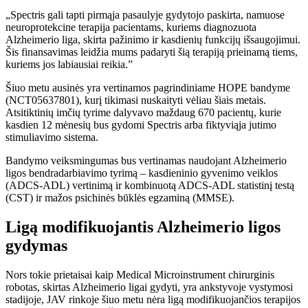
„Spectris gali tapti pirmąja pasaulyje gydytojo paskirta, namuose
neuroprotekcine terapija pacientams, kuriems diagnozuota
Alzheimerio liga, skirta pažinimo ir kasdienių funkcijų išsaugojimui.
Šis finansavimas leidžia mums padaryti šią terapiją prieinamą tiems,
kuriems jos labiausiai reikia.”
Šiuo metu ausinės yra vertinamos pagrindiniame HOPE bandyme
(NCT05637801), kurį tikimasi nuskaityti vėliau šiais metais.
Atsitiktinių imčių tyrime dalyvavo maždaug 670 pacientų, kurie
kasdien 12 mėnesių bus gydomi Spectris arba fiktyviąja jutimo
stimuliavimo sistema.
Bandymo veiksmingumas bus vertinamas naudojant Alzheimerio
ligos bendradarbiavimo tyrimą – kasdieninio gyvenimo veiklos
(ADCS-ADL) vertinimą ir kombinuotą ADCS-ADL statistinį testą
(CST) ir mažos psichinės būklės egzaminą (MMSE).
Ligą modifikuojantis Alzheimerio ligos
gydymas
Nors tokie prietaisai kaip Medical Microinstrument chirurginis
robotas, skirtas Alzheimerio ligai gydyti, yra ankstyvoje vystymosi
stadijoje, JAV rinkoje šiuo metu nėra ligą modifikuojančios terapijos