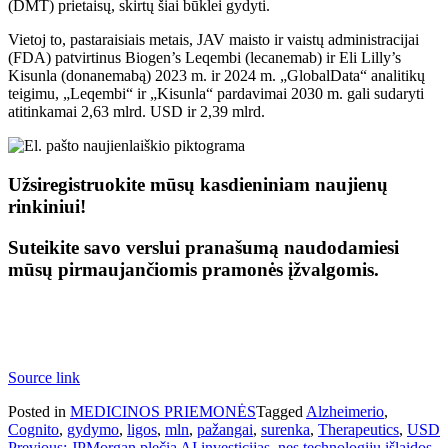
(DMT) prietaisų, skirtų šiai būklei gydyti.
Vietoj to, pastaraisiais metais, JAV maisto ir vaistų administracijai
(FDA) patvirtinus Biogen’s Leqembi (lecanemab) ir Eli Lilly’s
Kisunla (donanemabą) 2023 m. ir 2024 m. „GlobalData“ analitikų
teigimu, „Leqembi“ ir „Kisunla“ pardavimai 2030 m. gali sudaryti
atitinkamai 2,63 mlrd. USD ir 2,39 mlrd.
Užsiregistruokite mūsų kasdieniniam naujienų
rinkiniui!
Suteikite savo verslui pranašumą naudodamiesi
mūsų pirmaujančiomis pramonės įžvalgomis.
Source link
Posted in
MEDICINOS PRIEMONĖS
Tagged
Alzheimerio
,
Cognito
,
gydymo
,
ligos
,
mln
,
pažangai
,
surenka
,
Therapeutics
,
USD
Previous:
JPMorgan plečia AI investicijas, nes technologijų išlaidos