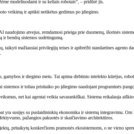
žėme modeliuodami ir su keliais robotais“, – pridūrė jis.
oboto veikimą ir aptikti netikėtus gedimus po įdiegimo.
o AI naudojimo atvejus, remdamosi prieiga prie duomenų, išorinės sistem
ą ir bendrą sistemos sudėtingumą.
, taikyti mažiausiai privilegijų teises ir apibrėžti standartines agento d
.
, gamybos ir diegimo metu. Tai apima dirbtinio intelekto kūrėjus, robotų
i sistemos ir toliau prisitaiko po įdiegimo naudojant programinės įrango
eiksmus, net kai agentai veikia savarankiškai. Sistema reikalauja aiškio
pat yra susijęs su puslaidininkių ekonomika ir sistemų integravimu. Om
 efektyvumo, pažangios pakuotės ir skaičiavimo architektūros.
rojektų, pritaikytų konkrečioms pramonės ekosistemoms, o ne vieno sp