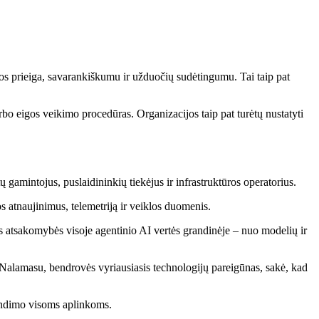
os prieiga, savarankiškumu ir užduočių sudėtingumu. Tai taip pat
arbo eigos veikimo procedūras. Organizacijos taip pat turėtų nustatyti
 gamintojus, puslaidininkių tiekėjus ir infrastruktūros operatorius.
s atnaujinimus, telemetriją ir veiklos duomenis.
s atsakomybės visoje agentinio AI vertės grandinėje – nuo ​​modelių ir
 Nalamasu, bendrovės vyriausiasis technologijų pareigūnas, sakė, kad
rendimo visoms aplinkoms.