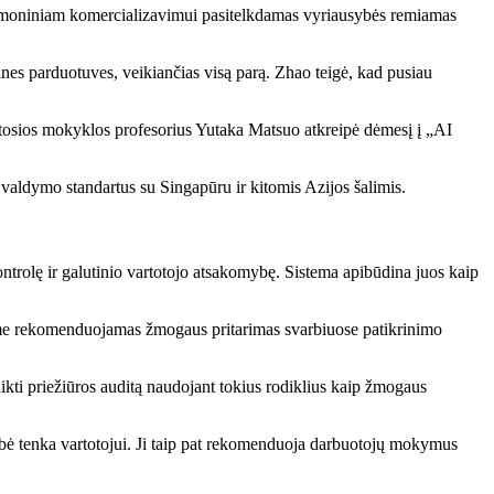
 pramoniniam komercializavimui pasitelkdamas vyriausybės remiamas
es parduotuves, veikiančias visą parą. Zhao teigė, kad pusiau
štosios mokyklos profesorius Yutaka Matsuo atkreipė dėmesį į „AI
 valdymo standartus su Singapūru ir kitomis Azijos šalimis.
ntrolę ir galutinio vartotojo atsakomybę. Sistema apibūdina juos kaip
Jame rekomenduojamas žmogaus pritarimas svarbiuose patikrinimo
kti priežiūros auditą naudojant tokius rodiklius kaip žmogaus
mybė tenka vartotojui. Ji taip pat rekomenduoja darbuotojų mokymus