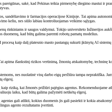
gijos pareigūnas, sakė, kad Pekinas teikia pirmenybę diegimo mastui ir
atyvas.
 sandėliavimo ir farmacijos operacijose Kinijoje. Tai apima autonomin
vimo keliu, nes siūlo labiau kontroliuojamas veikimo sąlygas.
enų rinkiniams ir saugos valdymui. Tokijo universiteto Inžinerijos auk
tikos duomenų, kad būtų galima paremti robotų pamatų modelius.
I procesą kaip dalį platesnio masto pastangų sukurti įkūnytų AI sistemų
Tai apima išankstinį rizikos vertinimą, žmonių atskaitomybę, techninę ko
 sistemoms, nes nuolatinė visų darbo eigų peržiūra tampa nepraktiška. 
ą elgesį.
kaip riziką, kai žmonės prižiūri pajėgius agentus. Rekomenduojame atli
ealiuoju laiku, kad būtų galima pažymėti netikėtą elgesį.
agentas gali atlikti, kokius duomenis jis gali pasiekti ir kokia atsako
lingus agento rezultatams įvertinti.