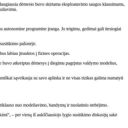
ektą daugiausia dėmesio buvo skiriama eksploatavimo saugos klausimams,
guliavimu.
su autonomine programine įranga. Jo teigimu, gedimai gali tiesiogiai
susitikimo pašonėje.
 bus labiau įtrauktos į fizines operacijas.
se buvo atkreiptas dėmesys į diegimu pagrįstus valdymo modelius,
miškai sąveikauja su savo aplinka ir ne visas rizikas galima numatyti
riklauso nuo modeliavimo, bandymų ir nuolatinio stebėjimo.
mi“, – per vieną iš aukščiausiojo lygio susitikimo diskusijų sakė