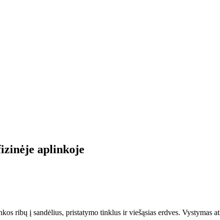
izinėje aplinkoje
s ribų į sandėlius, pristatymo tinklus ir viešąsias erdves. Vystymas atkr