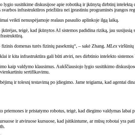
jo lygio susitikime diskusijose apie robotiką ir įkūnytą dirbtinį intel
svarbos infrastruktūros priežiūra nei įprastiniu programinės įrangos re
kimai veikti nenuspėjamoje realaus pasaulio aplinkoje ilgą laiką.
kūrėjas, teigė, kad įkūnytos AI sistemos padidina riziką, jau susijusią 
frastruktūrą.
, o fizinis domenas turės fizinių pasekmių“, – sakė Zhang.
MLex
viršūnių 
lai ir kita infrastruktūra gali būti atviri, nes dirbtinio intelekto sistemos
egimo kaip valdymo klausimus. Aukščiausiojo lygio susitikimo diskusijo
 vienkartiniu sertifikavimu.
ėjimą ir tolesnį testavimą po įdiegimo. Jame teigiama, kad agentai dina
 priemones ir pristatymo robotus, teigė, kad diegimo valdymas labai p
se ir atviruose kursuose, kad įsitikintume, ar mūsų robotai yra patiki
th.