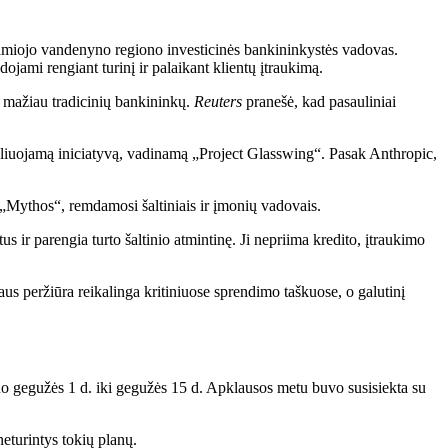
Ramiojo vandenyno regiono investicinės bankininkystės vadovas.
ojami rengiant turinį ir palaikant klientų įtraukimą.
r mažiau tradicinių bankininkų.
Reuters
pranešė, kad pasauliniai
oliuojamą iniciatyvą, vadinamą „Project Glasswing“. Pasak Anthropic,
„Mythos“, remdamosi šaltiniais ir įmonių vadovais.
r parengia turto šaltinio atmintinę. Ji nepriima kredito, įtraukimo
us peržiūra reikalinga kritiniuose sprendimo taškuose, o galutinį
o gegužės 1 d. iki gegužės 15 d. Apklausos metu buvo susisiekta su
eturintys tokių planų.