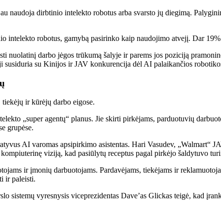
au naudoja dirbtinio intelekto robotus arba svarsto jų diegimą. Palygi
io intelekto robotus, gamybą pasirinko kaip naudojimo atvejį. Dar 19% 
ęsti nuolatinį darbo jėgos trūkumą šalyje ir parems jos poziciją pramonin
 susiduria su Kinijos ir JAV konkurencija dėl AI palaikančios robotiko
bų
tiekėjų ir kūrėjų darbo eigose.
elekto „super agentų“ planus. Jie skirti pirkėjams, parduotuvių darbuo
se grupėse.
atyvus AI varomas apsipirkimo asistentas. Hari Vasudev, „Walmart“ JAV v
 kompiuterinę viziją, kad pasiūlytų receptus pagal pirkėjo šaldytuvo turi
otojams ir įmonių darbuotojams. Pardavėjams, tiekėjams ir reklamuotoj
ir paleisti.
slo sistemų vyresnysis viceprezidentas Dave’as Glickas teigė, kad įrank