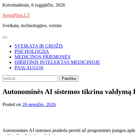
Skip
Ketvirtadienis, 6 rugpjūčio, 2026
to
SerguPlius.LT
content
Sveikata, technologijos, verslas
SVEIKATA IR GROŽIS
PSICHOLOGIJA
MEDICINOS PRIEMONĖS
DIRBTINIS INTELEKTAS MEDICINOJE
PASLAUGOS
Ieškoti:
Autonominės AI sistemos tikrina valdymą f
Posted on
26 gegužės, 2026
Autonominės AI sistemos pradeda pereiti už programinės įrangos aplinko