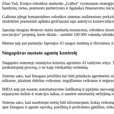
Zhao Yuli, Kinijos robotikos startuolio „Galbot“ vyriausiasis strate
bandymų vietas, pramonės partnerystes ir ilgalaikes finansavimo inici
Galbotas įdiegė humanoidines robotikos sistemas mažmeninės prekybos,
struktūrinė pramoninė aplinka greičiausiai taps ankstyvu komercializa
Japonija daugiau dėmesio skiria standartų nustatymui, robotikos duom
asociacijos“ projektą, kurio tikslas – surinkti 100 000 valandų robo
Matsuo taip pat paminėjo Japonijos AI saugos institutą ir Hirosimos A
Singapūras nustato agentų kontrolę
Singapūro sistemoje nustatytos keturios agentinio AI valdymo sritys. 
pasikartojantį procesą, o ne kaip vienkartinį vertinimą.
Sistema sako, kad žmogaus priežiūra turi būti pritaikyta agentinėms
taškuose, įskaitant didelius veiksmus, negrįžtamus veiksmus ir neįprast
IMDA taip pat nustato automatizavimo šališkumą ir įspėjimo nuovargį 
nepaisymo dažnis ir reakcijos laikas, ir naudoti automatinį stebėjimą r
Sistema sako, kad naudotojai turėtų būti informuojami, kokių veiksmų 
apie žmogaus ir agento sąveiką, priežiūrą ir profesinius įgūdžius, reika