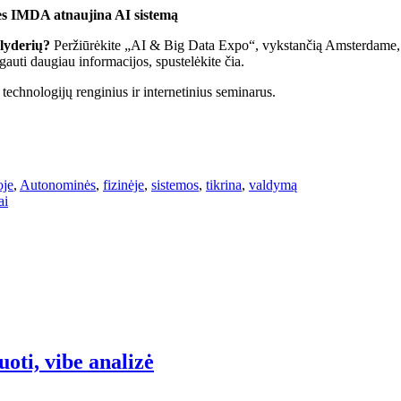
nes IMDA atnaujina AI sistemą
 lyderių?
Peržiūrėkite „AI & Big Data Expo“, vykstančią Amsterdame, K
gauti daugiau informacijos, spustelėkite čia.
echnologijų renginius ir internetinius seminarus.
oje
,
Autonominės
,
fizinėje
,
sistemos
,
tikrina
,
valdymą
ai
oti, vibe analizė