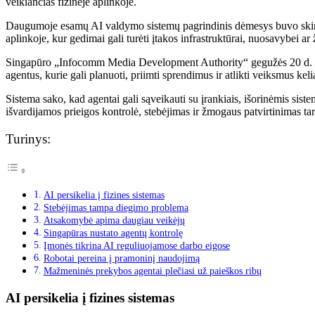
veikiančias fizinėje aplinkoje.
Daugumoje esamų AI valdymo sistemų pagrindinis dėmesys buvo skiriamas
aplinkoje, kur gedimai gali turėti įtakos infrastruktūrai, nuosavybei 
Singapūro „Infocomm Media Development Authority“ gegužės 20 d. pas
agentus, kurie gali planuoti, priimti sprendimus ir atlikti veiksmus keli
Sistema sako, kad agentai gali sąveikauti su įrankiais, išorinėmis siste
išvardijamos prieigos kontrolė, stebėjimas ir žmogaus patvirtinimas 
Turinys:
AI persikelia į fizines sistemas
Stebėjimas tampa diegimo problema
Atsakomybė apima daugiau veikėjų
Singapūras nustato agentų kontrolę
Įmonės tikrina AI reguliuojamose darbo eigose
Robotai pereina į pramoninį naudojimą
Mažmeninės prekybos agentai plečiasi už paieškos ribų
AI persikelia į fizines sistemas