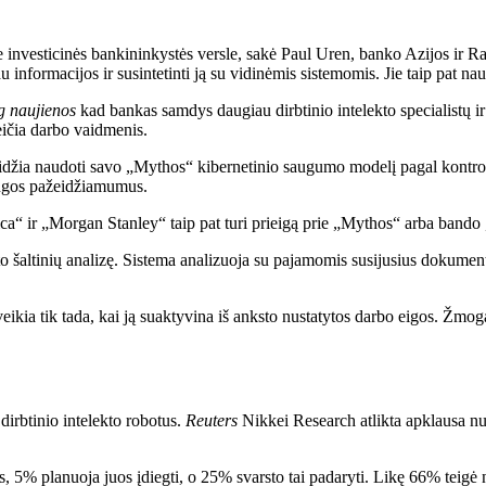
e investicinės bankininkystės versle, sakė Paul Uren, banko Azijos ir 
nformacijos ir susintetinti ją su vidinėmis sistemomis. Jie taip pat naud
 naujienos
kad bankas samdys daugiau dirbtinio intelekto specialistų i
keičia darbo vaidmenis.
leidžia naudoti savo „Mythos“ kibernetinio saugumo modelį pagal kontr
rangos pažeidžiamumus.
 ir „Morgan Stanley“ taip pat turi prieigą prie „Mythos“ arba bando 
tinių analizę. Sistema analizuoja su pajamomis susijusius dokumentus i
ikia tik tada, kai ją suaktyvina iš anksto nustatytos darbo eigos. Žmoga
dirbtinio intelekto robotus.
Reuters
Nikkei Research atlikta apklausa nu
, 5% planuoja juos įdiegti, o 25% svarsto tai padaryti. Likę 66% teigė n