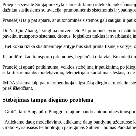
Praėjusią savaitę Singapūre vykusiame dirbtinio intelekto aukščiausio
dažniau susijusiems su aviacija, pramoninėmis sistemomis ir ypatingos 
Pranešėjai taip pat aptarė, ar autonominės sistemos gali saugiai ir pati
Dr. Ya-Qin Zhang, Tsinghua universiteto AI pramonės tyrimų instituto į
paveikti transporto sistemas, dronus, logistikos tinklus ir svarbiausią in
„Bet kokia rizika skaitmeninėje srityje bus sustiprinta fizinėje srityje
Jis pridūrė, kad transporto priemonės, bepiločiai orlaiviai, išmanieji tink
Pranešėjai aptarė patikimumą, veiklos stebėjimą ir patikinimą po įdi
sukurtus remiantis modeliavimu, telemetrija ir kartotiniais testais, o ne
IMDA sistema taip pat rekomenduoja laipsnišką diegimą, nuolatinį steb
prieš išleidžiant.
Stebėjimas tampa diegimo problema
„Grab“, kuri Singapūro Punggolo rajone bando autonomines transporto
„Atliekame daug modeliavimo, atliekame daug bandymų uždaruose kursuo
Grabo vyriausiasis technologijų pareigūnas Suthen Thomas Paradathe