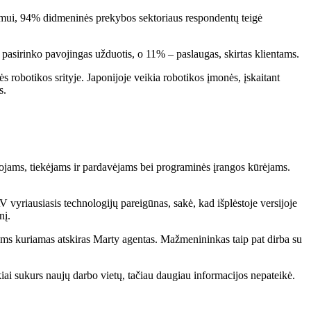
nimui, 94% didmeninės prekybos sektoriaus respondentų teigė
pasirinko pavojingas užduotis, o 11% – paslaugas, skirtas klientams.
ės robotikos srityje. Japonijoje veikia robotikos įmonės, įskaitant
s.
tojams, tiekėjams ir pardavėjams bei programinės įrangos kūrėjams.
yriausiasis technologijų pareigūnas, sakė, kad išplėstoje versijoje
nį.
ams kuriamas atskiras Marty agentas. Mažmenininkas taip pat dirba su
iai sukurs naujų darbo vietų, tačiau daugiau informacijos nepateikė.