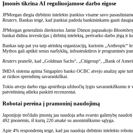
Įmonės tikrina AI reguliuojamose darbo eigose
JPMorgan diegia dirbtinio intelekto įrankius visame savo pasauliniam
Reuters
. Bankas teigė, kad įrankiai padeda bankininkams gauti daugiau i
JPMorgan generalinis direktorius Jamie Dimon papasakojo
Bloomberg
bankai didina investicijas į dirbtinį intelektą, pertvarko darbo jėgą ir 
Bankas taip pat yra tarp atrinktų organizacijų, kurioms „Anthropic“ 
Mythos gali aptikti senus naršyklių, infrastruktūros ir programinės į
Reuters
pranešė, kad „Goldman Sachs“, „Citigroup“, „Bank of America“
IMDA sistema apima Singapūro banko OCBC atvejo analizę apie turto šal
ar rizikos sprendimų savarankiškai.
Tokiu atveju darbo eiga apsiriboja užduočių lygio savarankiškumu ir ve
patvirtinimą atlieka paskirti recenzentai.
Robotai pereina į pramoninį naudojimą
Japonijoje trečdalis įmonių jau naudoja arba svarsto galimybę naudoti 
492 įmonėmis, iš kurių 220 atsakė su anonimiškumo sąlyga.
Apie 4% respondentų teigė, kad jau naudoja dirbtinio intelekto robotus