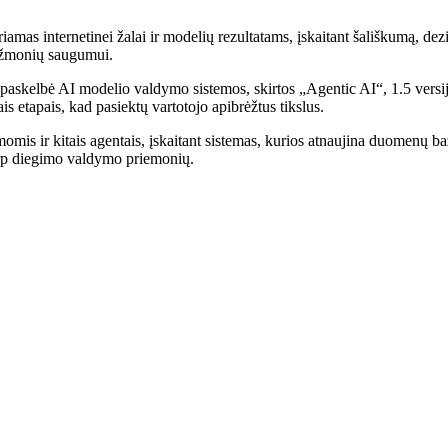
 internetinei žalai ir modelių rezultatams, įskaitant šališkumą, dezinf
ar žmonių saugumui.
kelbė AI modelio valdymo sistemos, skirtos „Agentic AI“, 1.5 versiją
ais etapais, kad pasiektų vartotojo apibrėžtus tikslus.
momis ir kitais agentais, įskaitant sistemas, kurios atnaujina duomenų baz
tarp diegimo valdymo priemonių.