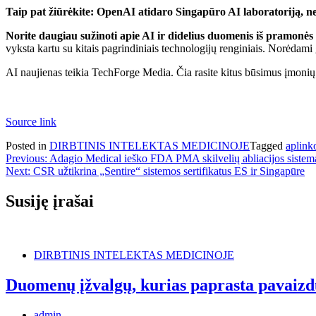
Taip pat žiūrėkite: OpenAI atidaro Singapūro AI laboratoriją, 
Norite daugiau sužinoti apie AI ir didelius duomenis iš pramonės
vyksta kartu su kitais pagrindiniais technologijų renginiais. Norėdami 
AI naujienas teikia TechForge Media. Čia rasite kitus būsimus įmonių t
Source link
Posted in
DIRBTINIS INTELEKTAS MEDICINOJE
Tagged
aplink
Navigacija
Previous:
Adagio Medical ieško FDA PMA skilvelių abliacijos sistem
Next:
CSR užtikrina „Sentire“ sistemos sertifikatus ES ir Singapūre
tarp
įrašų
Susiję įrašai
DIRBTINIS INTELEKTAS MEDICINOJE
Duomenų įžvalgų, kurias paprasta pavaizdu
admin