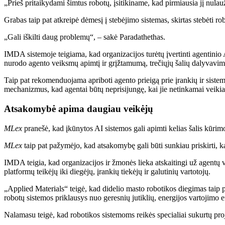
„Prieš pritaikydami šimtus robotų, įsitikiname, kad pirmiausia jį nulau
Grabas taip pat atkreipė dėmesį į stebėjimo sistemas, skirtas stebėti r
„Gali iškilti daug problemų“, – sakė Paradathethas.
IMDA sistemoje teigiama, kad organizacijos turėtų įvertinti agentini
nurodo agento veiksmų apimtį ir grįžtamumą, trečiųjų šalių dalyvavim
Taip pat rekomenduojama apriboti agento prieigą prie įrankių ir sistemų
mechanizmus, kad agentai būtų neprisijungę, kai jie netinkamai veikia
Atsakomybė apima daugiau veikėjų
MLex
pranešė, kad įkūnytos AI sistemos gali apimti kelias šalis kūrimo
MLex
taip pat pažymėjo, kad atsakomybę gali būti sunkiau priskirti, ka
IMDA teigia, kad organizacijos ir žmonės lieka atskaitingi už agentų v
platformų teikėjų iki diegėjų, įrankių tiekėjų ir galutinių vartotojų.
„Applied Materials“ teigė, kad didelio masto robotikos diegimas taip 
robotų sistemos priklausys nuo geresnių jutiklių, energijos vartojimo
Nalamasu teigė, kad robotikos sistemoms reikės specialiai sukurtų p