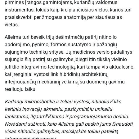
pirminės įrangos gamintojams, kuriančių valdomus
instrumentus, tokius kaip kreipiančiosios vielos, kurios turi
prasiskverbti per žmogaus anatomiją per siauriausias
vietas.
Alleima turi beveik trijų dešimtmečių patirtį nitinolio
apdorojimo, pynimo, formos nustatymo ir pažangių
sujungimo technikų srityse. Jų medicinos verslo padalinys
sujungia šią patirtį su galimybe įdiegti itin tikslią vielinio
jutiklio integravimo technologiją, kuri tampa vis aktualesnė,
kai įrenginiai vystosi link hibridinių architektūrų,
integruojančių mechaninį veikimą su duomenų gavimu
realiuoju laiku.
Kadangi mikrorobotika ir toliau vystosi, nitinolis išliks
kertiniu inovacijų akmeniu, pasižyminčiu unikaliu
lankstumo, ilgaamžiškumo ir programuojamumo deriniu.
Norėdami sužinoti, kaip Alleima gali padėti jums išnaudoti
visas nitinolio galimybes, atsisiųskite toliau pateiktą
informacinį dokumentą.