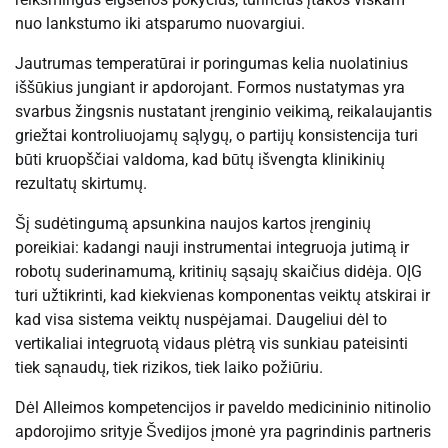
nuo ​​lankstumo iki atsparumo nuovargiui.
Jautrumas temperatūrai ir poringumas kelia nuolatinius
iššūkius jungiant ir apdorojant. Formos nustatymas yra
svarbus žingsnis nustatant įrenginio veikimą, reikalaujantis
griežtai kontroliuojamų sąlygų, o partijų konsistencija turi
būti kruopščiai valdoma, kad būtų išvengta klinikinių
rezultatų skirtumų.
Šį sudėtingumą apsunkina naujos kartos įrenginių
poreikiai: kadangi nauji instrumentai integruoja jutimą ir
robotų suderinamumą, kritinių sąsajų skaičius didėja. OĮG
turi užtikrinti, kad kiekvienas komponentas veiktų atskirai ir
kad visa sistema veiktų nuspėjamai. Daugeliui dėl to
vertikaliai integruotą vidaus plėtrą vis sunkiau pateisinti
tiek sąnaudų, tiek rizikos, tiek laiko požiūriu.
Dėl Alleimos kompetencijos ir paveldo medicininio nitinolio
apdorojimo srityje Švedijos įmonė yra pagrindinis partneris