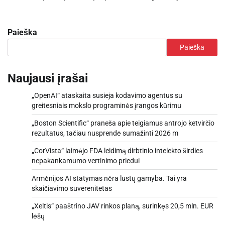
Paieška
Paieška
Naujausi įrašai
„OpenAI“ ataskaita susieja kodavimo agentus su
greitesniais mokslo programinės įrangos kūrimu
„Boston Scientific“ praneša apie teigiamus antrojo ketvirčio
rezultatus, tačiau nusprendė sumažinti 2026 m
„CorVista“ laimėjo FDA leidimą dirbtinio intelekto širdies
nepakankamumo vertinimo priedui
Armėnijos AI statymas nėra lustų gamyba. Tai yra
skaičiavimo suverenitetas
„Xeltis“ paaštrino JAV rinkos planą, surinkęs 20,5 mln. EUR
lėšų