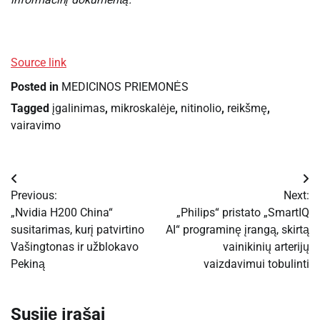
Source link
Posted in
MEDICINOS PRIEMONĖS
Tagged
įgalinimas
,
mikroskalėje
,
nitinolio
,
reikšmę
,
vairavimo
Navigacija
Previous:
Next:
tarp
„Nvidia H200 China“
„Philips“ pristato „SmartIQ
susitarimas, kurį patvirtino
AI“ programinę įrangą, skirtą
įrašų
Vašingtonas ir užblokavo
vainikinių arterijų
Pekiną
vaizdavimui tobulinti
Susiję įrašai