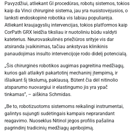
Pavyzdžiui, atliekant GI procedūras, robotų sistemos, tokios
kaip da Vinci chirurginė sistema, jau yra nusistovėjusios, o
lanksti endoskopinė robotika vis labiau populiarėja.
Atliekant kraujagyslių intervencijas, tokios platformos kaip
CorPath GRX leidžia tiksliau ir nuotoliniu būdu valdyti
kateterius. Neurovaskulinės priežiūros srityje vis dar
atsiranda įvaikinimas, tačiau ankstyvas klinikinis
panaudojimas insulto intervencijoje rodo didelį potencialą.
„Šis chirurginės robotikos augimas pagreitina medžiagų,
kurios gali atlaikyti pakartotinį mechaninį įtempimą, ir
išlaikant šį tikslumą, paklausą. Būtent čia dėl nitinolio
atsparumo nuovargiui ir elastingumo jis yra ypač
tinkamas”, – aiškina Schmidas.
„Be to, robotizuotoms sistemoms reikalingi instrumentai,
galintys sujungti sudėtingais kampais neprarandant
reagavimo. Nuoseklus Nitinol jėgos profilis pašalina
pagrindinį tradicinių medžiagų apribojimą.