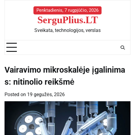
Skip
to
Penktadienis, 7 rugpjūčio, 2026
SerguPlius.LT
content
Sveikata, technologijos, verslas
Vairavimo mikroskalėje įgalinima
s: nitinolio reikšmė
Posted on
19 gegužės, 2026