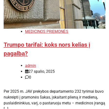
MEDICINOS PRIEMONĖS
Trumpo tarifai: koks nors kelias į
pagalbą?
admin
27 spalio, 2025
0
Per 2025 m. JAV prekybos departamento 232 tyrimai buvo
nukreipti į pramonės šakas, įskaitant plieną ir medieną,
puslaidininkius, varį, o pastaruoju metu – medicinos įrangą
[…]