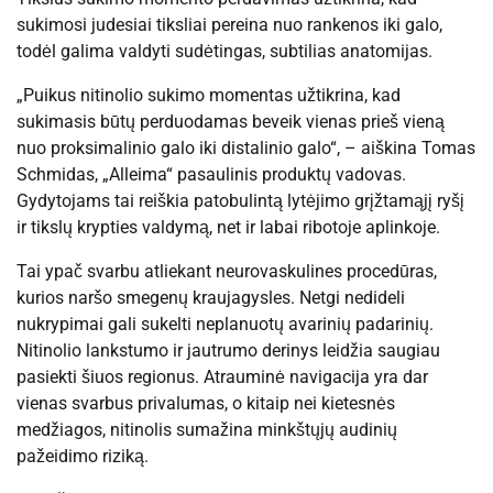
sukimosi judesiai tiksliai pereina nuo rankenos iki galo,
todėl galima valdyti sudėtingas, subtilias anatomijas.
„Puikus nitinolio sukimo momentas užtikrina, kad
sukimasis būtų perduodamas beveik vienas prieš vieną
nuo proksimalinio galo iki distalinio galo“, – aiškina Tomas
Schmidas, „Alleima“ pasaulinis produktų vadovas.
Gydytojams tai reiškia patobulintą lytėjimo grįžtamąjį ryšį
ir tikslų krypties valdymą, net ir labai ribotoje aplinkoje.
Tai ypač svarbu atliekant neurovaskulines procedūras,
kurios naršo smegenų kraujagysles. Netgi nedideli
nukrypimai gali sukelti neplanuotų avarinių padarinių.
Nitinolio lankstumo ir jautrumo derinys leidžia saugiau
pasiekti šiuos regionus. Atrauminė navigacija yra dar
vienas svarbus privalumas, o kitaip nei kietesnės
medžiagos, nitinolis sumažina minkštųjų audinių
pažeidimo riziką.