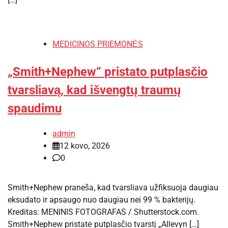
MEDICINOS PRIEMONĖS
„Smith+Nephew“ pristato putplasčio
tvarsliavą, kad išvengtų traumų
spaudimu
admin
12 kovo, 2026
0
Smith+Nephew praneša, kad tvarsliava užfiksuoja daugiau
eksudato ir apsaugo nuo daugiau nei 99 % bakterijų.
Kreditas: MENINIS FOTOGRAFAS / Shutterstock.com.
Smith+Nephew pristatė putplasčio tvarstį „Allevyn […]