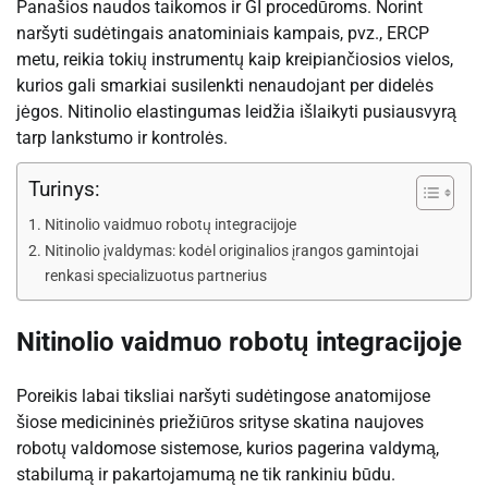
Panašios naudos taikomos ir GI procedūroms. Norint
naršyti sudėtingais anatominiais kampais, pvz., ERCP
metu, reikia tokių instrumentų kaip kreipiančiosios vielos,
kurios gali smarkiai susilenkti nenaudojant per didelės
jėgos. Nitinolio elastingumas leidžia išlaikyti pusiausvyrą
tarp lankstumo ir kontrolės.
Turinys:
Nitinolio vaidmuo robotų integracijoje
Nitinolio įvaldymas: kodėl originalios įrangos gamintojai
renkasi specializuotus partnerius
Nitinolio vaidmuo robotų integracijoje
Poreikis labai tiksliai naršyti sudėtingose ​​anatomijose
šiose medicininės priežiūros srityse skatina naujoves
robotų valdomose sistemose, kurios pagerina valdymą,
stabilumą ir pakartojamumą ne tik rankiniu būdu.