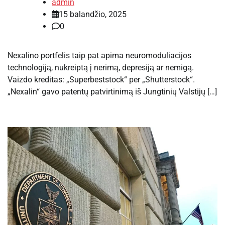
admin
15 balandžio, 2025
0
Nexalino portfelis taip pat apima neuromoduliacijos
technologiją, nukreiptą į nerimą, depresiją ar nemigą.
Vaizdo kreditas: „Superbeststock“ per „Shutterstock“.
„Nexalin“ gavo patentų patvirtinimą iš Jungtinių Valstijų […]