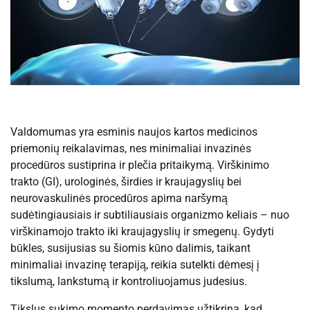
Valdomumas yra esminis naujos kartos medicinos
priemonių reikalavimas, nes minimaliai invazinės
procedūros sustiprina ir plečia pritaikymą. Virškinimo
trakto (GI), urologinės, širdies ir kraujagyslių bei
neurovaskulinės procedūros apima naršymą
sudėtingiausiais ir subtiliausiais organizmo keliais – nuo ​​
virškinamojo trakto iki kraujagyslių ir smegenų. Gydyti
būkles, susijusias su šiomis kūno dalimis, taikant
minimaliai invazinę terapiją, reikia sutelkti dėmesį į
tikslumą, lankstumą ir kontroliuojamus judesius.
Tikslus sukimo momento perdavimas užtikrina, kad