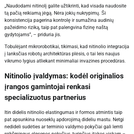
„Naudodami nitinolį galite užtikrinti, kad visada naudosite
tą pačią reikiamą jėgą. Nėra jokių nukrypimų. Ši
konsistencija pagerina kontrolę ir sumažina audinių
pažeidimo riziką, taip pat palengvina fizinę naštą
gydytojams”, – priduria jis.
Tobulėjant mikrorobotikai, tikimasi, kad nitinolio integracija
į lanksčias robotų architektūras plėsis, o tai leis naujus
vikrumo lygius atliekant minimaliai invazines procedūras.
Nitinolio įvaldymas: kodėl originalios
įrangos gamintojai renkasi
specializuotus partnerius
Itin didelis nitinolio elastingumas ir formos atmintis taip
pat apsunkina nuoseklų apdorojimą dideliu mastu. Netgi
nedideli sudėties ar terminio valdymo pokyčiai gali lemti
reikšmingus elgsenos pokyčius, turinčius įtakos viskam –