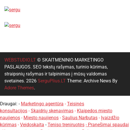
WEBSTUDIO.LT
© SKAITMENINIO MARKETINGO
PASLAUGOS. SEO tekstų rašymas, turinio kūrimas,
straipsnių rašymas ir talpinimas į mūsų valdomas
svetaines. 2026
SerguPlius.LT
Theme: Archive News By
Adore Themes
.
Draugai: -
Marketingo agentūra
-
Teisinės
konsultacijos
-
Skaidrių skenavimas
-
Klaipedos miesto
naujienos
-
Miesto naujienos
-
Saulius Narbutas
-
Įvaizdžio
kūrimas
-
Veidoskaita
-
Teniso treniruotės
- Pranešimai spaudai