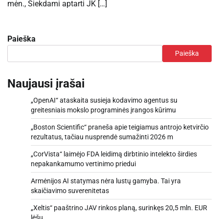
mėn., Siekdami aptarti JK […]
Paieška
Paieška
Naujausi įrašai
„OpenAI“ ataskaita susieja kodavimo agentus su
greitesniais mokslo programinės įrangos kūrimu
„Boston Scientific“ praneša apie teigiamus antrojo ketvirčio
rezultatus, tačiau nusprendė sumažinti 2026 m
„CorVista“ laimėjo FDA leidimą dirbtinio intelekto širdies
nepakankamumo vertinimo priedui
Armėnijos AI statymas nėra lustų gamyba. Tai yra
skaičiavimo suverenitetas
„Xeltis“ paaštrino JAV rinkos planą, surinkęs 20,5 mln. EUR
lėšų