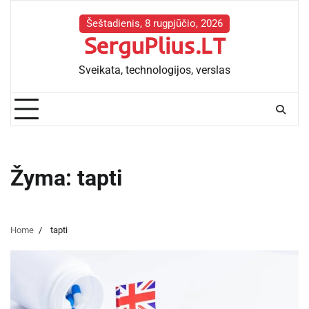
Skip
to
Šeštadienis, 8 rugpjūčio, 2026
SerguPlius.LT
content
Sveikata, technologijos, verslas
Žyma:
tapti
Home
tapti