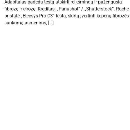
Adapitalas padeda testą atskirti reikšmingą ir pažengusią
fibrozę ir cirozę. Kreditas: „Panushot“ / „Shutterstock“. Roche
pristatė „Elecsys Pro-C3“ testą, skirtą įvertinti kepenų fibrozės
sunkumą asmenims, […]