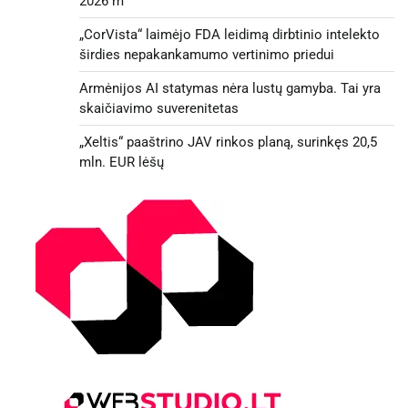
2026 m
„CorVista“ laimėjo FDA leidimą dirbtinio intelekto
širdies nepakankamumo vertinimo priedui
Armėnijos AI statymas nėra lustų gamyba. Tai yra
skaičiavimo suverenitetas
„Xeltis“ paaštrino JAV rinkos planą, surinkęs 20,5
mln. EUR lėšų