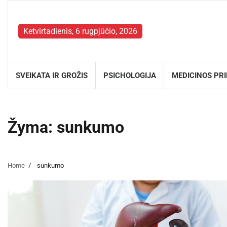
Skip
to
content
Ketvirtadienis, 6 rugpjūčio, 2026
SVEIKATA IR GROŽIS
PSICHOLOGIJA
MEDICINOS PR
Žyma:
sunkumo
Home
sunkumo