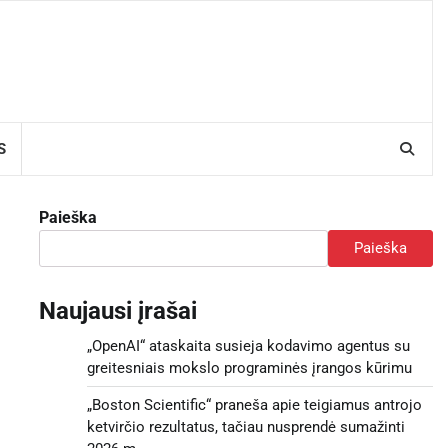
S
Paieška
Paieška
Naujausi įrašai
„OpenAI“ ataskaita susieja kodavimo agentus su
greitesniais mokslo programinės įrangos kūrimu
„Boston Scientific“ praneša apie teigiamus antrojo
ketvirčio rezultatus, tačiau nusprendė sumažinti