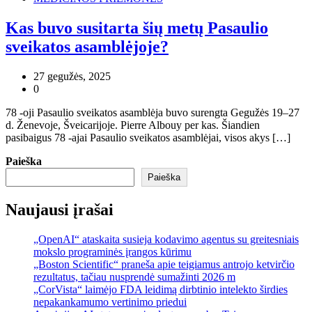
Kas buvo susitarta šių metų Pasaulio
sveikatos asamblėjoje?
27 gegužės, 2025
0
78 -oji Pasaulio sveikatos asamblėja buvo surengta Gegužės 19–27
d. Ženevoje, Šveicarijoje. Pierre Albouy per kas. Šiandien
pasibaigus 78 -ajai Pasaulio sveikatos asamblėjai, visos akys […]
Paieška
Paieška
Naujausi įrašai
„OpenAI“ ataskaita susieja kodavimo agentus su greitesniais
mokslo programinės įrangos kūrimu
„Boston Scientific“ praneša apie teigiamus antrojo ketvirčio
rezultatus, tačiau nusprendė sumažinti 2026 m
„CorVista“ laimėjo FDA leidimą dirbtinio intelekto širdies
nepakankamumo vertinimo priedui