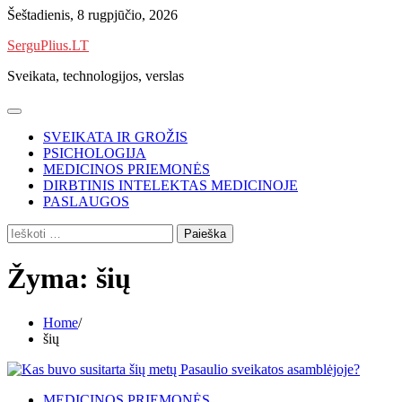
Skip
Šeštadienis, 8 rugpjūčio, 2026
to
SerguPlius.LT
content
Sveikata, technologijos, verslas
SVEIKATA IR GROŽIS
PSICHOLOGIJA
MEDICINOS PRIEMONĖS
DIRBTINIS INTELEKTAS MEDICINOJE
PASLAUGOS
Ieškoti:
Žyma:
šių
Home
šių
MEDICINOS PRIEMONĖS