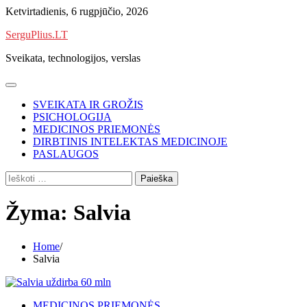
Skip
Ketvirtadienis, 6 rugpjūčio, 2026
to
SerguPlius.LT
content
Sveikata, technologijos, verslas
SVEIKATA IR GROŽIS
PSICHOLOGIJA
MEDICINOS PRIEMONĖS
DIRBTINIS INTELEKTAS MEDICINOJE
PASLAUGOS
Ieškoti:
Žyma:
Salvia
Home
Salvia
MEDICINOS PRIEMONĖS