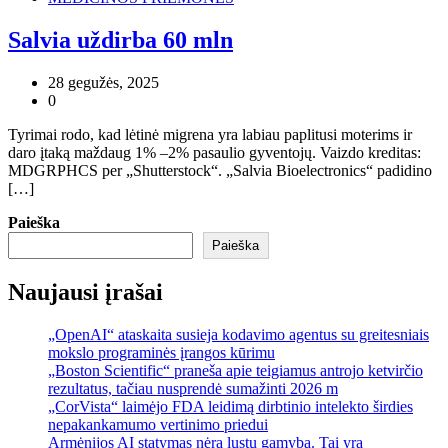
Salvia uždirba 60 mln
28 gegužės, 2025
0
Tyrimai rodo, kad lėtinė migrena yra labiau paplitusi moterims ir
daro įtaką maždaug 1% –2% pasaulio gyventojų. Vaizdo kreditas:
MDGRPHCS per „Shutterstock“. „Salvia Bioelectronics“ padidino
[…]
Paieška
Paieška
Naujausi įrašai
„OpenAI“ ataskaita susieja kodavimo agentus su greitesniais
mokslo programinės įrangos kūrimu
„Boston Scientific“ praneša apie teigiamus antrojo ketvirčio
rezultatus, tačiau nusprendė sumažinti 2026 m
„CorVista“ laimėjo FDA leidimą dirbtinio intelekto širdies
nepakankamumo vertinimo priedui
Armėnijos AI statymas nėra lustų gamyba. Tai yra