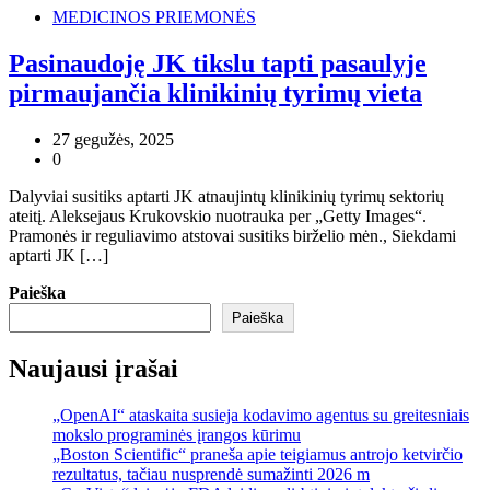
MEDICINOS PRIEMONĖS
Pasinaudoję JK tikslu tapti pasaulyje
pirmaujančia klinikinių tyrimų vieta
27 gegužės, 2025
0
Dalyviai susitiks aptarti JK atnaujintų klinikinių tyrimų sektorių
ateitį. Aleksejaus Krukovskio nuotrauka per „Getty Images“.
Pramonės ir reguliavimo atstovai susitiks birželio mėn., Siekdami
aptarti JK […]
Paieška
Paieška
Naujausi įrašai
„OpenAI“ ataskaita susieja kodavimo agentus su greitesniais
mokslo programinės įrangos kūrimu
„Boston Scientific“ praneša apie teigiamus antrojo ketvirčio
rezultatus, tačiau nusprendė sumažinti 2026 m