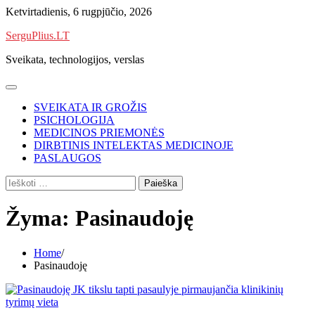
Skip
Ketvirtadienis, 6 rugpjūčio, 2026
to
SerguPlius.LT
content
Sveikata, technologijos, verslas
SVEIKATA IR GROŽIS
PSICHOLOGIJA
MEDICINOS PRIEMONĖS
DIRBTINIS INTELEKTAS MEDICINOJE
PASLAUGOS
Ieškoti:
Žyma:
Pasinaudoję
Home
Pasinaudoję