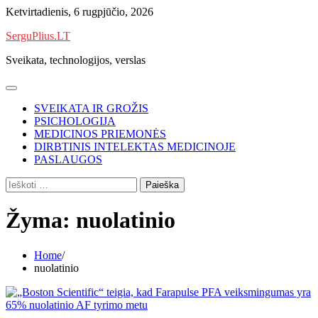
Skip
Ketvirtadienis, 6 rugpjūčio, 2026
to
SerguPlius.LT
content
Sveikata, technologijos, verslas
SVEIKATA IR GROŽIS
PSICHOLOGIJA
MEDICINOS PRIEMONĖS
DIRBTINIS INTELEKTAS MEDICINOJE
PASLAUGOS
Ieškoti:
Žyma:
nuolatinio
Home
nuolatinio