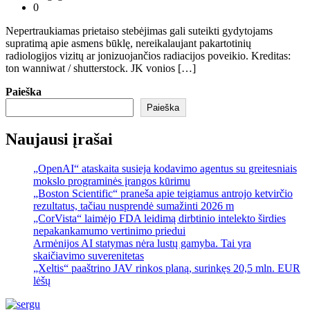
0
Nepertraukiamas prietaiso stebėjimas gali suteikti gydytojams
supratimą apie asmens būklę, nereikalaujant pakartotinių
radiologijos vizitų ar jonizuojančios radiacijos poveikio. Kreditas:
ton wanniwat / shutterstock. JK vonios […]
Paieška
Paieška
Naujausi įrašai
„OpenAI“ ataskaita susieja kodavimo agentus su greitesniais
mokslo programinės įrangos kūrimu
„Boston Scientific“ praneša apie teigiamus antrojo ketvirčio
rezultatus, tačiau nusprendė sumažinti 2026 m
„CorVista“ laimėjo FDA leidimą dirbtinio intelekto širdies
nepakankamumo vertinimo priedui
Armėnijos AI statymas nėra lustų gamyba. Tai yra
skaičiavimo suverenitetas
„Xeltis“ paaštrino JAV rinkos planą, surinkęs 20,5 mln. EUR
lėšų