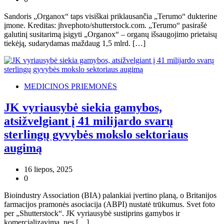
Sandoris „Organox“ taps visiškai priklausančia „Terumo“ dukterine
įmone. Kreditas: jhvephoto/shutterstock.com. „Terumo“ pasirašė
galutinį susitarimą įsigyti „Organox“ – organų išsaugojimo prietaisų
tiekėją, sudarydamas maždaug 1,5 mlrd. […]
MEDICINOS PRIEMONĖS
JK vyriausybė siekia gamybos,
atsižvelgiant į 41 milijardo svarų
sterlingų gyvybės mokslo sektoriaus
augimą
16 liepos, 2025
0
Bioindustry Association (BIA) palankiai įvertino planą, o Britanijos
farmacijos pramonės asociacija (ABPI) nustatė trūkumus. Svet foto
per „Shutterstock“. JK vyriausybė sustiprins gamybos ir
komercializavimą, nes […]