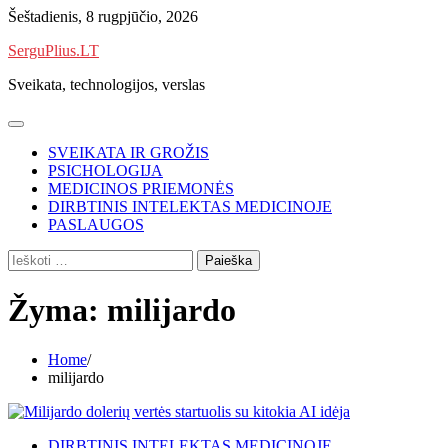
Skip
Šeštadienis, 8 rugpjūčio, 2026
to
SerguPlius.LT
content
Sveikata, technologijos, verslas
SVEIKATA IR GROŽIS
PSICHOLOGIJA
MEDICINOS PRIEMONĖS
DIRBTINIS INTELEKTAS MEDICINOJE
PASLAUGOS
Ieškoti:
Žyma:
milijardo
Home
milijardo
DIRBTINIS INTELEKTAS MEDICINOJE