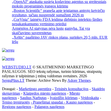
„OpenAI“ ataskaita susieja kodavimo agentus su greitesniais
mokslo programinės įrangos kūrimu
„Boston Scientific“ praneša apie teigiamus antrojo ketvirčio
rezultatus, tačiau nusprendė sumažinti 2026 m
„CorVista“ laimėjo FDA leidimą dirbtinio intelekto širdies
nepakankamumo vertinimo priedui
Armėnijos AI statymas nėra lustų gamyba. Tai yra
skaičiavimo suverenitetas
„Xeltis“ paaštrino JAV rinkos planą, surinkęs 20,5 mln. EUR
lėšų
WEBSTUDIO.LT
© SKAITMENINIO MARKETINGO
PASLAUGOS. SEO tekstų rašymas, turinio kūrimas, straipsnių
rašymas ir talpinimas į mūsų valdomas svetaines. 2026
SerguPlius.LT
Theme: Archive News By
Adore Themes
.
Draugai: -
Marketingo agentūra
-
Teisinės konsultacijos
-
Skaidrių
skenavimas
-
Klaipedos miesto naujienos
-
Miesto
naujienos
-
Saulius Narbutas
-
Įvaizdžio kūrimas
-
Veidoskaita
-
Teniso treniruotės
- Pranešimai spaudai -
Kauno naujienos
-
Regionų naujienos
-
Palangos naujienos