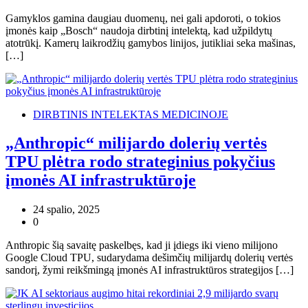
Gamyklos gamina daugiau duomenų, nei gali apdoroti, o tokios
įmonės kaip „Bosch“ naudoja dirbtinį intelektą, kad užpildytų
atotrūkį. Kamerų laikrodžių gamybos linijos, jutikliai seka mašinas,
[…]
DIRBTINIS INTELEKTAS MEDICINOJE
„Anthropic“ milijardo dolerių vertės
TPU plėtra rodo strateginius pokyčius
įmonės AI infrastruktūroje
24 spalio, 2025
0
Anthropic šią savaitę paskelbęs, kad ji įdiegs iki vieno milijono
Google Cloud TPU, sudarydama dešimčių milijardų dolerių vertės
sandorį, žymi reikšmingą įmonės AI infrastruktūros strategijos […]