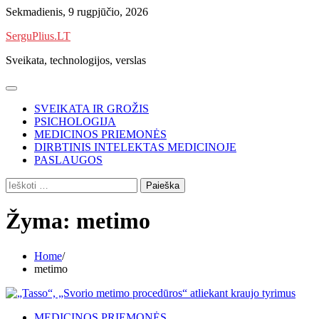
Skip
Sekmadienis, 9 rugpjūčio, 2026
to
SerguPlius.LT
content
Sveikata, technologijos, verslas
SVEIKATA IR GROŽIS
PSICHOLOGIJA
MEDICINOS PRIEMONĖS
DIRBTINIS INTELEKTAS MEDICINOJE
PASLAUGOS
Ieškoti:
Žyma:
metimo
Home
metimo
MEDICINOS PRIEMONĖS