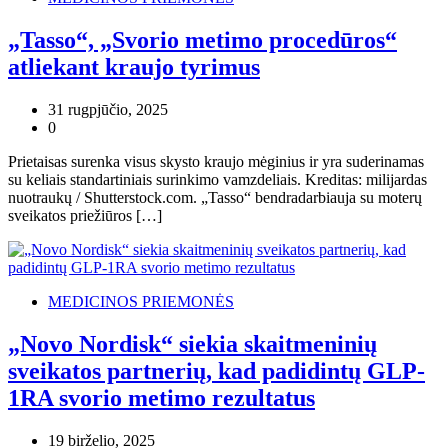
„Tasso“, „Svorio metimo procedūros“
atliekant kraujo tyrimus
31 rugpjūčio, 2025
0
Prietaisas surenka visus skysto kraujo mėginius ir yra suderinamas
su keliais standartiniais surinkimo vamzdeliais. Kreditas: milijardas
nuotraukų / Shutterstock.com. „Tasso“ bendradarbiauja su moterų
sveikatos priežiūros […]
MEDICINOS PRIEMONĖS
„Novo Nordisk“ siekia skaitmeninių
sveikatos partnerių, kad padidintų GLP-
1RA svorio metimo rezultatus
19 birželio, 2025