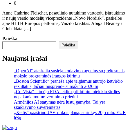
0
Anne Cathrine Fleischer, pasaulinio nutukimo vartotojų įsitraukimo
ir naujų verslo modelių viceprezidentė „Novo Nordisk“, paskelbė
apie HLTH Europos platformą. Vaizdo kreditas: Abigail Beaney /
Globaldata […]
Paieška
Paieška
Naujausi įrašai
„OpenAI“ ataskaita susieja kodavimo agentus su greitesniais
mokslo programinės įrangos kūrimu
„Boston Scientific“ praneša apie teigiamus antrojo ketvirčio
rezultatus, tačiau nusprendė sumažinti 2026 m
„CorVista“ laimėjo FDA leidimą dirbtinio intelekto širdies
nepakankamumo vertinimo priedui
Armėnijos AI statymas nėra lustų gamyba. Tai yra
skaičiavimo suverenitetas
„Xeltis“ paaštrino JAV rinkos planą, surinkęs 20,5 mln. EUR
lėšų