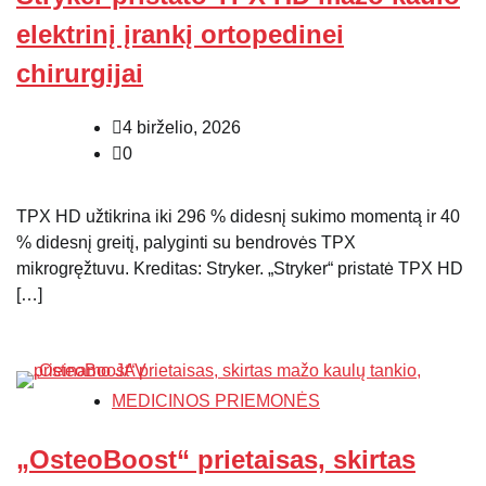
elektrinį įrankį ortopedinei
chirurgijai
4 birželio, 2026
0
TPX HD užtikrina iki 296 % didesnį sukimo momentą ir 40
% didesnį greitį, palyginti su bendrovės TPX
mikrogręžtuvu. Kreditas: Stryker. „Stryker“ pristatė TPX HD
[…]
MEDICINOS PRIEMONĖS
„OsteoBoost“ prietaisas, skirtas