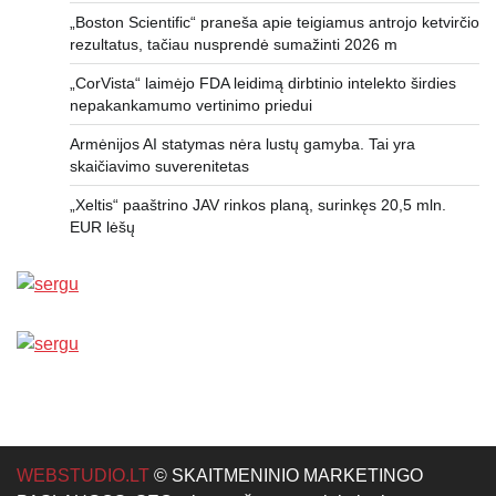
„Boston Scientific“ praneša apie teigiamus antrojo ketvirčio
rezultatus, tačiau nusprendė sumažinti 2026 m
„CorVista“ laimėjo FDA leidimą dirbtinio intelekto širdies
nepakankamumo vertinimo priedui
Armėnijos AI statymas nėra lustų gamyba. Tai yra
skaičiavimo suverenitetas
„Xeltis“ paaštrino JAV rinkos planą, surinkęs 20,5 mln.
EUR lėšų
WEBSTUDIO.LT
© SKAITMENINIO MARKETINGO