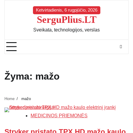
Skip
to
Ketvirtadienis, 6 rugpjūčio, 2026
SerguPlius.LT
content
Sveikata, technologijos, verslas
Žyma:
mažo
Home
mažo
MEDICINOS PRIEMONĖS
Stryker pristato TPX HD mažo kaulo