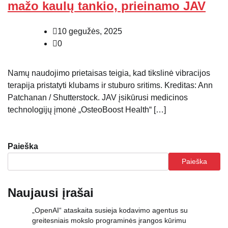
mažo kaulų tankio, prieinamo JAV
10 gegužės, 2025
0
Namų naudojimo prietaisas teigia, kad tikslinė vibracijos
terapija pristatyti klubams ir stuburo sritims. Kreditas: Ann
Patchanan / Shutterstock. JAV įsikūrusi medicinos
technologijų įmonė „OsteoBoost Health“ […]
Paieška
Paieška
Naujausi įrašai
„OpenAI“ ataskaita susieja kodavimo agentus su
greitesniais mokslo programinės įrangos kūrimu