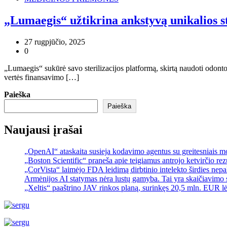
„Lumaegis“ užtikrina ankstyvą unikalios st
27 rugpjūčio, 2025
0
„Lumaegis“ sukūrė savo sterilizacijos platformą, skirtą naudoti odon
vertės finansavimo […]
Paieška
Paieška
Naujausi įrašai
„OpenAI“ ataskaita susieja kodavimo agentus su greitesniais 
„Boston Scientific“ praneša apie teigiamus antrojo ketvirčio re
„CorVista“ laimėjo FDA leidimą dirbtinio intelekto širdies ne
Armėnijos AI statymas nėra lustų gamyba. Tai yra skaičiavimo 
„Xeltis“ paaštrino JAV rinkos planą, surinkęs 20,5 mln. EUR l