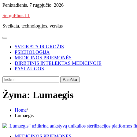
Skip
Penktadienis, 7 rugpjūčio, 2026
to
SerguPlius.LT
content
Sveikata, technologijos, verslas
SVEIKATA IR GROŽIS
PSICHOLOGIJA
MEDICINOS PRIEMONĖS
DIRBTINIS INTELEKTAS MEDICINOJE
PASLAUGOS
Ieškoti:
Žyma:
Lumaegis
Home
Lumaegis
MEDICINOS PRIEMONĖS