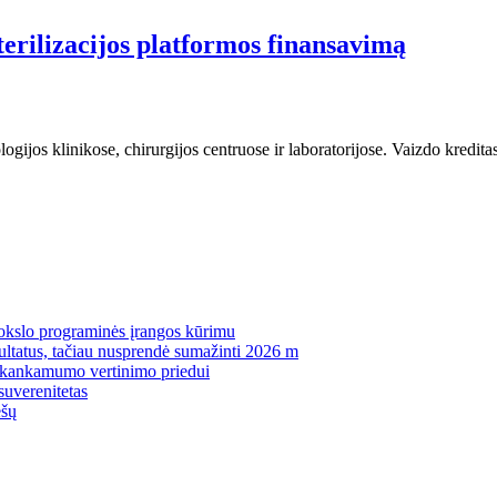
erilizacijos platformos finansavimą
tologijos klinikose, chirurgijos centruose ir laboratorijose. Vaizdo k
mokslo programinės įrangos kūrimu
zultatus, tačiau nusprendė sumažinti 2026 m
pakankamumo vertinimo priedui
suverenitetas
ėšų