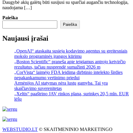
Daugybė akių galėtų būti susijusi su sparčiai augančiu technologija,
naudojama […]
Paieška
Paieška
Naujausi įrašai
„OpenAI“ ataskaita susieja kodavimo agentus su greitesniais
mokslo programinės įrangos kūrimu
„Boston Scientific“ praneša apie teigiamus antrojo ketvirčio
rezultatus, tačiau nusprendė sumažinti 2026 m
„CorVista“ laimėjo FDA leidimą dirbtinio intelekto širdies
nepakankamumo vertinimo priedui
Armėnijos AI statymas nėra lustų gamyba. Tai yra
skaičiavimo suverenitetas
„Xeltis“ paaštrino JAV rinkos planą, surinkęs 20,5 mln. EUR
lėšų
WEBSTUDIO.LT
© SKAITMENINIO MARKETINGO