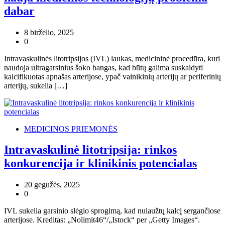
dabar
8 birželio, 2025
0
Intravaskulinės litotripsijos (IVL) laukas, medicininė procedūra, kuri
naudoja ultragarsinius šoko bangas, kad būtų galima suskaidyti
kalcifikuotas apnašas arterijose, ypač vainikinių arterijų ar periferinių
arterijų, sukelia […]
MEDICINOS PRIEMONĖS
Intravaskulinė litotripsija: rinkos
konkurencija ir klinikinis potencialas
20 gegužės, 2025
0
IVL sukelia garsinio slėgio sprogimą, kad nulaužtų kalcį sergančiose
arterijose. Kreditas: „Nolimit46“/„Istock“ per „Getty Images“.