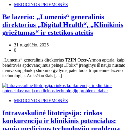
MEDICINOS PRIEMONĖS
Be lazerio: „Lumenis“ generalinis
direktorius „Digital Health“, „Klinikinis
griežtumas“ ir estetikos ateitis
31 rugpjūčio, 2025
0
„Lumenis“ generalinis direktorius TZIPI Ozer-Armon aptaria, kaip
bendrovės apdovanojimus pelnęs „Folix“ įrenginys iš naujo nustato
neinvazinį plaukų slinkimo gydymą patentuota trupmenine lazerio
technologija. Anksčiau šiais […]
MEDICINOS PRIEMONĖS
Intravaskulinė litotripsija: rinkos
konkurencija ir klinikinis potencialas:
nauja medicinos technologijų problema