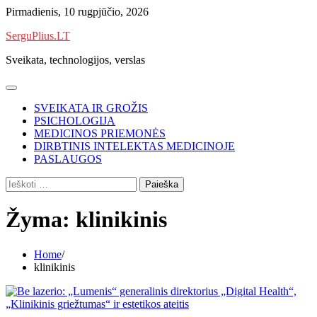
Skip
Pirmadienis, 10 rugpjūčio, 2026
to
SerguPlius.LT
content
Sveikata, technologijos, verslas
SVEIKATA IR GROŽIS
PSICHOLOGIJA
MEDICINOS PRIEMONĖS
DIRBTINIS INTELEKTAS MEDICINOJE
PASLAUGOS
Ieškoti:
Žyma:
klinikinis
Home
klinikinis