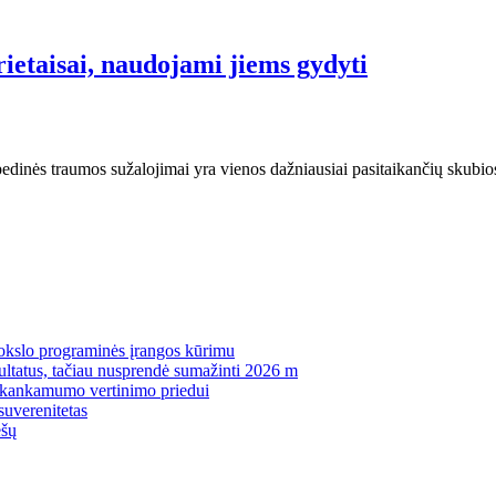
rietaisai, naudojami jiems gydyti
nės traumos sužalojimai yra vienos dažniausiai pasitaikančių skubios p
mokslo programinės įrangos kūrimu
zultatus, tačiau nusprendė sumažinti 2026 m
pakankamumo vertinimo priedui
suverenitetas
ėšų