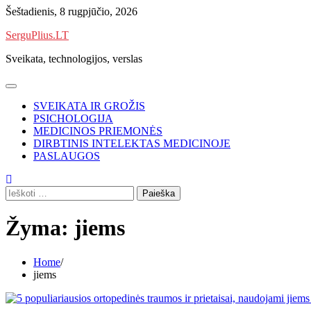
Skip
Šeštadienis, 8 rugpjūčio, 2026
to
SerguPlius.LT
content
Sveikata, technologijos, verslas
SVEIKATA IR GROŽIS
PSICHOLOGIJA
MEDICINOS PRIEMONĖS
DIRBTINIS INTELEKTAS MEDICINOJE
PASLAUGOS
Ieškoti:
Žyma:
jiems
Home
jiems