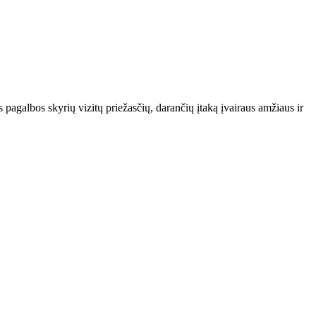
agalbos skyrių vizitų priežasčių, darančių įtaką įvairaus amžiaus ir