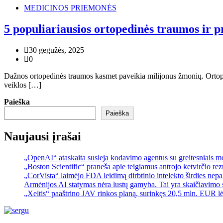
MEDICINOS PRIEMONĖS
5 populiariausios ortopedinės traumos ir p
30 gegužės, 2025
0
Dažnos ortopedinės traumos kasmet paveikia milijonus žmonių. Ortopedi
veiklos […]
Paieška
Paieška
Naujausi įrašai
„OpenAI“ ataskaita susieja kodavimo agentus su greitesniais 
„Boston Scientific“ praneša apie teigiamus antrojo ketvirčio re
„CorVista“ laimėjo FDA leidimą dirbtinio intelekto širdies ne
Armėnijos AI statymas nėra lustų gamyba. Tai yra skaičiavimo 
„Xeltis“ paaštrino JAV rinkos planą, surinkęs 20,5 mln. EUR l