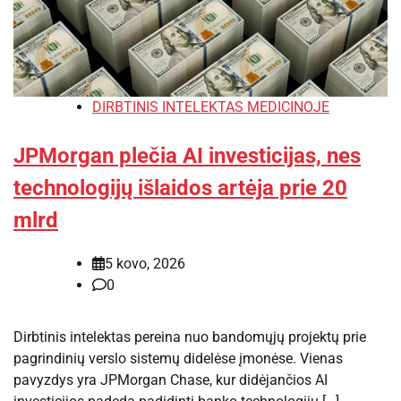
DIRBTINIS INTELEKTAS MEDICINOJE
JPMorgan plečia AI investicijas, nes
technologijų išlaidos artėja prie 20
mlrd
5 kovo, 2026
0
Dirbtinis intelektas pereina nuo bandomųjų projektų prie
pagrindinių verslo sistemų didelėse įmonėse. Vienas
pavyzdys yra JPMorgan Chase, kur didėjančios AI