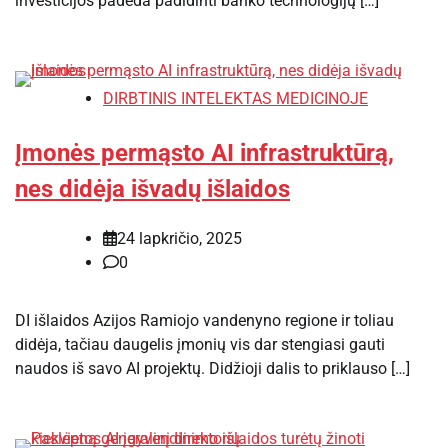
investicijos padeda padidinti banko technologijų […]
DIRBTINIS INTELEKTAS MEDICINOJE
Įmonės permąsto AI infrastruktūrą,
nes didėja išvadų išlaidos
24 lapkričio, 2025
0
DI išlaidos Azijos Ramiojo vandenyno regione ir toliau
didėja, tačiau daugelis įmonių vis dar stengiasi gauti
naudos iš savo AI projektų. Didžioji dalis to priklauso […]