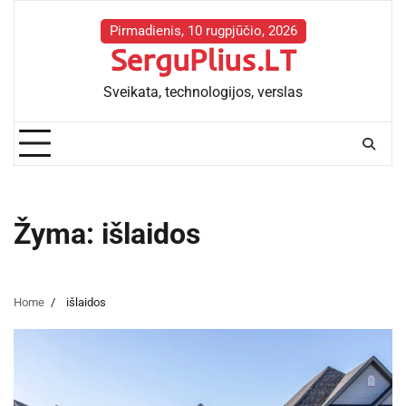
Skip
to
Pirmadienis, 10 rugpjūčio, 2026
SerguPlius.LT
content
Sveikata, technologijos, verslas
Žyma:
išlaidos
Home
išlaidos