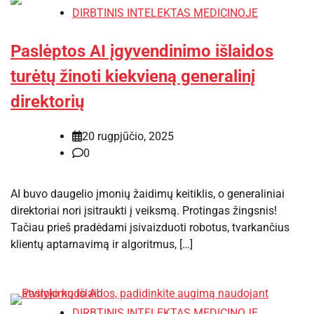
DIRBTINIS INTELEKTAS MEDICINOJE
Paslėptos AI įgyvendinimo išlaidos
turėtų žinoti kiekvieną generalinį
direktorių
20 rugpjūčio, 2025
0
AI buvo daugelio įmonių žaidimų keitiklis, o generaliniai
direktoriai nori įsitraukti į veiksmą. Protingas žingsnis!
Tačiau prieš pradėdami įsivaizduoti robotus, tvarkančius
klientų aptarnavimą ir algoritmus, […]
DIRBTINIS INTELEKTAS MEDICINOJE