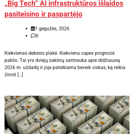
„Big Tech“ AI infrastruktūros išlaidos
pasiteisino ir paspartėjo
1 gegužės, 2026
0
Kiekvienas debesis plakė. Kiekviena capex prognozė
pakilo. Tai yra dviejų sakinių santrauka apie didžiausią
2026 m. uždarbį ir joje pateikiama beveik viskas, ką reikia
žinoti […]