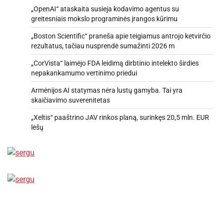
„OpenAI“ ataskaita susieja kodavimo agentus su
greitesniais mokslo programinės įrangos kūrimu
„Boston Scientific“ praneša apie teigiamus antrojo ketvirčio
rezultatus, tačiau nusprendė sumažinti 2026 m
„CorVista“ laimėjo FDA leidimą dirbtinio intelekto širdies
nepakankamumo vertinimo priedui
Armėnijos AI statymas nėra lustų gamyba. Tai yra
skaičiavimo suverenitetas
„Xeltis“ paaštrino JAV rinkos planą, surinkęs 20,5 mln. EUR
lėšų