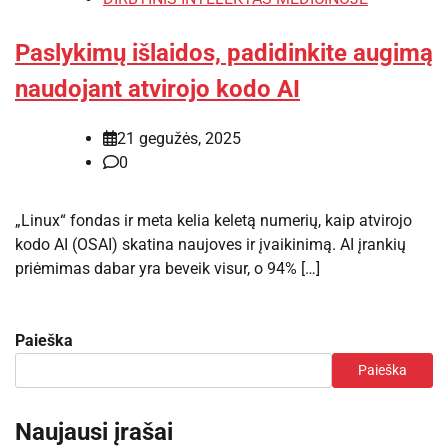
Paslykimų išlaidos, padidinkite augimą
naudojant atvirojo kodo AI
21 gegužės, 2025
0
„Linux“ fondas ir meta kelia keletą numerių, kaip atvirojo
kodo AI (OSAI) skatina naujoves ir įvaikinimą. AI įrankių
priėmimas dabar yra beveik visur, o 94% […]
Paieška
Paieška
Naujausi įrašai