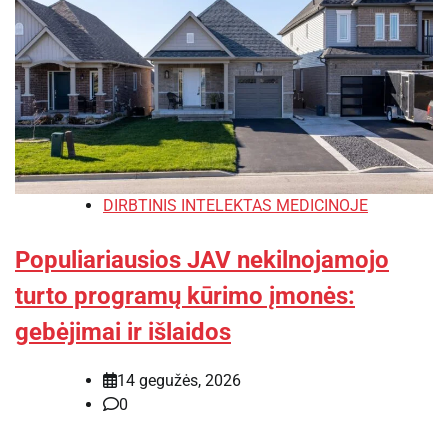
DIRBTINIS INTELEKTAS MEDICINOJE
Populiariausios JAV nekilnojamojo
turto programų kūrimo įmonės:
gebėjimai ir išlaidos
14 gegužės, 2026
0