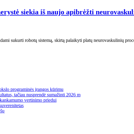
rystė siekia iš naujo apibrėžti neurovaskul
kdami sukurti robotų sistemą, skirtą palaikyti platų neurovaskulinių proc
mokslo programinės įrangos kūrimu
zultatus, tačiau nusprendė sumažinti 2026 m
pakankamumo vertinimo priedui
suverenitetas
ėšų