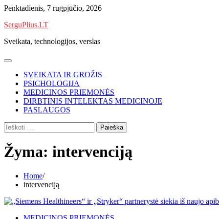
Skip
Penktadienis, 7 rugpjūčio, 2026
to
SerguPlius.LT
content
Sveikata, technologijos, verslas
SVEIKATA IR GROŽIS
PSICHOLOGIJA
MEDICINOS PRIEMONĖS
DIRBTINIS INTELEKTAS MEDICINOJE
PASLAUGOS
Ieškoti:
Žyma:
intervenciją
Home
intervenciją
MEDICINOS PRIEMONĖS