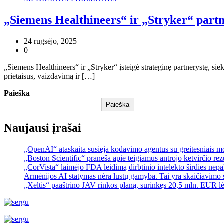
„Siemens Healthineers“ ir „Stryker“ partne
24 rugsėjo, 2025
0
„Siemens Healthineers“ ir „Stryker“ įsteigė strateginę partnerystę, sie
prietaisus, vaizdavimą ir […]
Paieška
Paieška
Naujausi įrašai
„OpenAI“ ataskaita susieja kodavimo agentus su greitesniais 
„Boston Scientific“ praneša apie teigiamus antrojo ketvirčio re
„CorVista“ laimėjo FDA leidimą dirbtinio intelekto širdies ne
Armėnijos AI statymas nėra lustų gamyba. Tai yra skaičiavimo 
„Xeltis“ paaštrino JAV rinkos planą, surinkęs 20,5 mln. EUR l