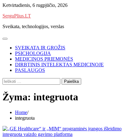
Skip
Ketvirtadienis, 6 rugpjūčio, 2026
to
SerguPlius.LT
content
Sveikata, technologijos, verslas
SVEIKATA IR GROŽIS
PSICHOLOGIJA
MEDICINOS PRIEMONĖS
DIRBTINIS INTELEKTAS MEDICINOJE
PASLAUGOS
Ieškoti:
Žyma:
integruota
Home
integruota