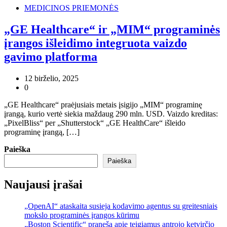
MEDICINOS PRIEMONĖS
„GE Healthcare“ ir „MIM“ programinės
įrangos išleidimo integruota vaizdo
gavimo platforma
12 birželio, 2025
0
„GE Healthcare“ praėjusiais metais įsigijo „MIM“ programinę
įrangą, kurio vertė siekia maždaug 290 mln. USD. Vaizdo kreditas:
„PixelBliss“ per „Shutterstock“ „GE HealthCare“ išleido
programinę įrangą, […]
Paieška
Paieška
Naujausi įrašai
„OpenAI“ ataskaita susieja kodavimo agentus su greitesniais
mokslo programinės įrangos kūrimu
„Boston Scientific“ praneša apie teigiamus antrojo ketvirčio