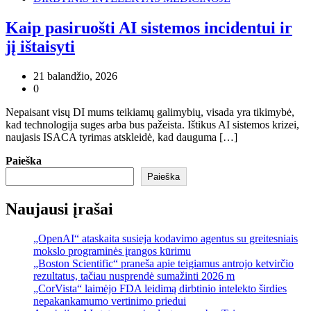
Kaip pasiruošti AI sistemos incidentui ir
jį ištaisyti
21 balandžio, 2026
0
Nepaisant visų DI mums teikiamų galimybių, visada yra tikimybė,
kad technologija suges arba bus pažeista. Ištikus AI sistemos krizei,
naujasis ISACA tyrimas atskleidė, kad dauguma […]
Paieška
Paieška
Naujausi įrašai
„OpenAI“ ataskaita susieja kodavimo agentus su greitesniais
mokslo programinės įrangos kūrimu
„Boston Scientific“ praneša apie teigiamus antrojo ketvirčio
rezultatus, tačiau nusprendė sumažinti 2026 m
„CorVista“ laimėjo FDA leidimą dirbtinio intelekto širdies
nepakankamumo vertinimo priedui