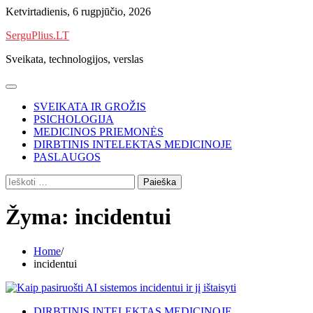
Skip
Ketvirtadienis, 6 rugpjūčio, 2026
to
SerguPlius.LT
content
Sveikata, technologijos, verslas
SVEIKATA IR GROŽIS
PSICHOLOGIJA
MEDICINOS PRIEMONĖS
DIRBTINIS INTELEKTAS MEDICINOJE
PASLAUGOS
Ieškoti:
Žyma:
incidentui
Home
incidentui
DIRBTINIS INTELEKTAS MEDICINOJE