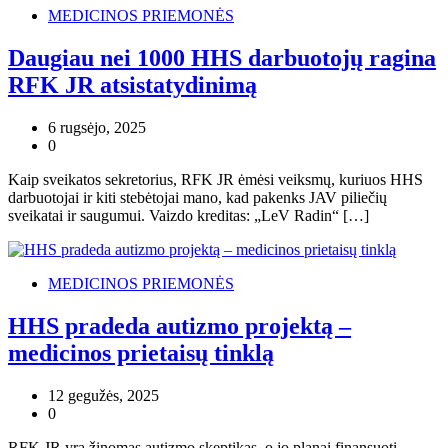
MEDICINOS PRIEMONĖS
Daugiau nei 1000 HHS darbuotojų ragina
RFK JR atsistatydinimą
6 rugsėjo, 2025
0
Kaip sveikatos sekretorius, RFK JR ėmėsi veiksmų, kuriuos HHS
darbuotojai ir kiti stebėtojai mano, kad pakenks JAV piliečių
sveikatai ir saugumui. Vaizdo kreditas: „LeV Radin“ […]
MEDICINOS PRIEMONĖS
HHS pradeda autizmo projektą –
medicinos prietaisų tinklą
12 gegužės, 2025
0
RFK JR yra žinomas autizmo skeptikas, o jo planai finansuoti