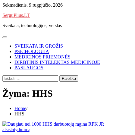
Skip
Sekmadienis, 9 rugpjūčio, 2026
to
SerguPlius.LT
content
Sveikata, technologijos, verslas
SVEIKATA IR GROŽIS
PSICHOLOGIJA
MEDICINOS PRIEMONĖS
DIRBTINIS INTELEKTAS MEDICINOJE
PASLAUGOS
Ieškoti:
Žyma:
HHS
Home
HHS