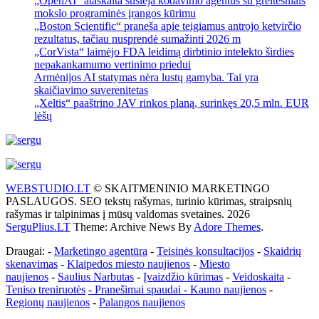
„OpenAI“ ataskaita susieja kodavimo agentus su greitesniais
mokslo programinės įrangos kūrimu
„Boston Scientific“ praneša apie teigiamus antrojo ketvirčio
rezultatus, tačiau nusprendė sumažinti 2026 m
„CorVista“ laimėjo FDA leidimą dirbtinio intelekto širdies
nepakankamumo vertinimo priedui
Armėnijos AI statymas nėra lustų gamyba. Tai yra
skaičiavimo suverenitetas
„Xeltis“ paaštrino JAV rinkos planą, surinkęs 20,5 mln. EUR
lėšų
WEBSTUDIO.LT
© SKAITMENINIO MARKETINGO
PASLAUGOS. SEO tekstų rašymas, turinio kūrimas, straipsnių
rašymas ir talpinimas į mūsų valdomas svetaines. 2026
SerguPlius.LT
Theme: Archive News By
Adore Themes
.
Draugai: -
Marketingo agentūra
-
Teisinės konsultacijos
-
Skaidrių
skenavimas
-
Klaipedos miesto naujienos
-
Miesto
naujienos
-
Saulius Narbutas
-
Įvaizdžio kūrimas
-
Veidoskaita
-
Teniso treniruotės
- Pranešimai spaudai -
Kauno naujienos
-
Regionų naujienos
-
Palangos naujienos