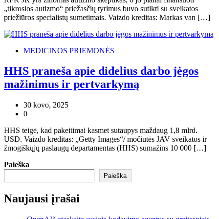
„tikrosios autizmo“ priežasčių tyrimus buvo sutikti su sveikatos
priežiūros specialistų sumetimais. Vaizdo kreditas: Markas van […]
MEDICINOS PRIEMONĖS
HHS praneša apie didelius darbo jėgos
mažinimus ir pertvarkymą
30 kovo, 2025
0
HHS teigė, kad pakeitimai kasmet sutaupys maždaug 1,8 mlrd.
USD. Vaizdo kreditas: „Getty Images“/ močiutės JAV sveikatos ir
žmogiškųjų paslaugų departamentas (HHS) sumažins 10 000 […]
Paieška
Paieška
Naujausi įrašai