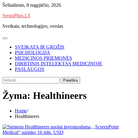
Skip
Šeštadienis, 8 rugpjūčio, 2026
to
SerguPlius.LT
content
Sveikata, technologijos, verslas
SVEIKATA IR GROŽIS
PSICHOLOGIJA
MEDICINOS PRIEMONĖS
DIRBTINIS INTELEKTAS MEDICINOJE
PASLAUGOS
Ieškoti:
Žyma:
Healthineers
Home
Healthineers