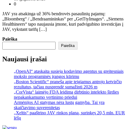
0
JAV yra atsakinga už 36% bendrovės pasaulinių pajamų:
„Bloomberg“ / „Bendraamininkas“ per „GetTtyImages“. „Siemens
Healthineers“ tapo naujausia įmone, kuri padvigubino investicijas į
JAV, vykstant tarifų […]
Paieška
Paieška
Naujausi įrašai
„OpenAI“ ataskaita susieja kodavimo agentus su greitesniais
mokslo programinės įrangos kūrimu
„Boston Scientific“ praneša apie teigiamus antrojo ketvirčio
rezultatus, tačiau nusprendė sumažinti 2026 m
„CorVista“ laimėjo FDA leidimą dirbtinio intelekto širdies
nepakankamumo vertinimo priedui
Armėnijos AI statymas nėra lustų gamyba. Tai yra
skaičiavimo suverenitetas
„Xeltis“ paaštrino JAV rinkos planą, surinkęs 20,5 mln. EUR
lėšų