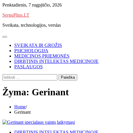
Skip
Penktadienis, 7 rugpjūčio, 2026
to
SerguPlius.LT
content
Sveikata, technologijos, verslas
SVEIKATA IR GROŽIS
PSICHOLOGIJA
MEDICINOS PRIEMONĖS
DIRBTINIS INTELEKTAS MEDICINOJE
PASLAUGOS
Ieškoti:
Žyma:
Gerinant
Home
Gerinant
DIRBTINIS INTELEKTAS MEDICINOJE