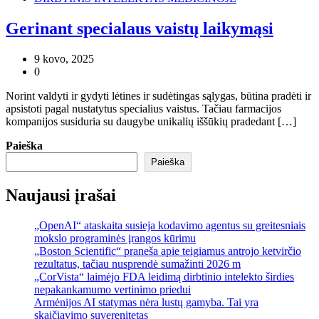
Gerinant specialaus vaistų laikymąsi
9 kovo, 2025
0
Norint valdyti ir gydyti lėtines ir sudėtingas sąlygas, būtina pradėti ir
apsistoti pagal nustatytus specialius vaistus. Tačiau farmacijos
kompanijos susiduria su daugybe unikalių iššūkių pradedant […]
Paieška
Paieška
Naujausi įrašai
„OpenAI“ ataskaita susieja kodavimo agentus su greitesniais
mokslo programinės įrangos kūrimu
„Boston Scientific“ praneša apie teigiamus antrojo ketvirčio
rezultatus, tačiau nusprendė sumažinti 2026 m
„CorVista“ laimėjo FDA leidimą dirbtinio intelekto širdies
nepakankamumo vertinimo priedui
Armėnijos AI statymas nėra lustų gamyba. Tai yra
skaičiavimo suverenitetas