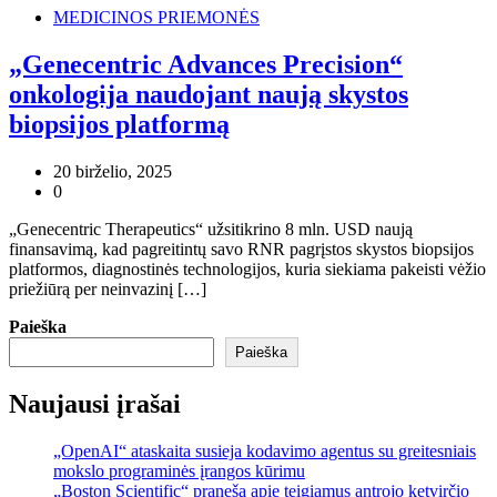
MEDICINOS PRIEMONĖS
„Genecentric Advances Precision“
onkologija naudojant naują skystos
biopsijos platformą
20 birželio, 2025
0
„Genecentric Therapeutics“ užsitikrino 8 mln. USD naują
finansavimą, kad pagreitintų savo RNR pagrįstos skystos biopsijos
platformos, diagnostinės technologijos, kuria siekiama pakeisti vėžio
priežiūrą per neinvazinį […]
Paieška
Paieška
Naujausi įrašai
„OpenAI“ ataskaita susieja kodavimo agentus su greitesniais
mokslo programinės įrangos kūrimu
„Boston Scientific“ praneša apie teigiamus antrojo ketvirčio