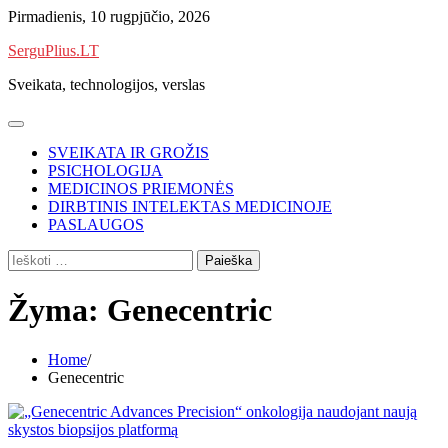
Skip
Pirmadienis, 10 rugpjūčio, 2026
to
SerguPlius.LT
content
Sveikata, technologijos, verslas
SVEIKATA IR GROŽIS
PSICHOLOGIJA
MEDICINOS PRIEMONĖS
DIRBTINIS INTELEKTAS MEDICINOJE
PASLAUGOS
Ieškoti:
Žyma:
Genecentric
Home
Genecentric