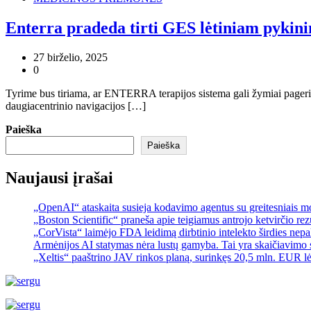
Enterra pradeda tirti GES lėtiniam pykin
27 birželio, 2025
0
Tyrime bus tiriama, ar ENTERRA terapijos sistema gali žymiai pageri
daugiacentrinio navigacijos […]
Paieška
Paieška
Naujausi įrašai
„OpenAI“ ataskaita susieja kodavimo agentus su greitesniais 
„Boston Scientific“ praneša apie teigiamus antrojo ketvirčio re
„CorVista“ laimėjo FDA leidimą dirbtinio intelekto širdies ne
Armėnijos AI statymas nėra lustų gamyba. Tai yra skaičiavimo 
„Xeltis“ paaštrino JAV rinkos planą, surinkęs 20,5 mln. EUR l