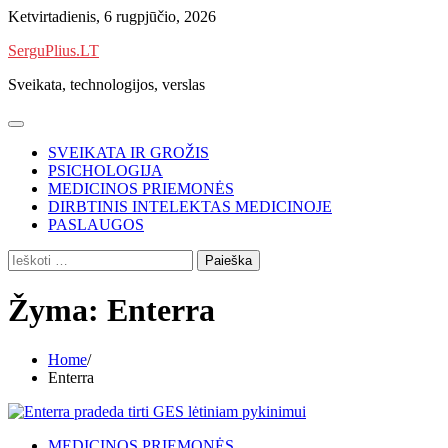
Skip
Ketvirtadienis, 6 rugpjūčio, 2026
to
SerguPlius.LT
content
Sveikata, technologijos, verslas
SVEIKATA IR GROŽIS
PSICHOLOGIJA
MEDICINOS PRIEMONĖS
DIRBTINIS INTELEKTAS MEDICINOJE
PASLAUGOS
Ieškoti:
Žyma:
Enterra
Home
Enterra
MEDICINOS PRIEMONĖS