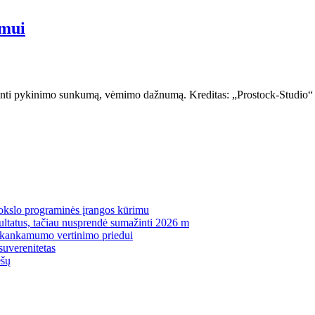
imui
nti pykinimo sunkumą, vėmimo dažnumą. Kreditas: „Prostock-Studio“ / „
mokslo programinės įrangos kūrimu
zultatus, tačiau nusprendė sumažinti 2026 m
pakankamumo vertinimo priedui
suverenitetas
ėšų