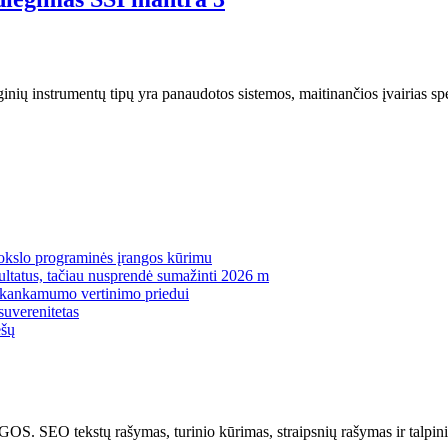
ų instrumentų tipų yra panaudotos sistemos, maitinančios įvairias speci
mokslo programinės įrangos kūrimu
zultatus, tačiau nusprendė sumažinti 2026 m
pakankamumo vertinimo priedui
suverenitetas
ėšų
kstų rašymas, turinio kūrimas, straipsnių rašymas ir talpinima