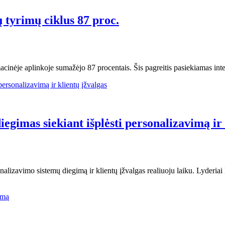
tyrimų ciklus 87 proc.
cinėje aplinkoje sumažėjo 87 procentais. Šis pagreitis pasiekiamas int
egimas siekiant išplėsti personalizavimą ir 
izavimo sistemų diegimą ir klientų įžvalgas realiuoju laiku. Lyderiai k