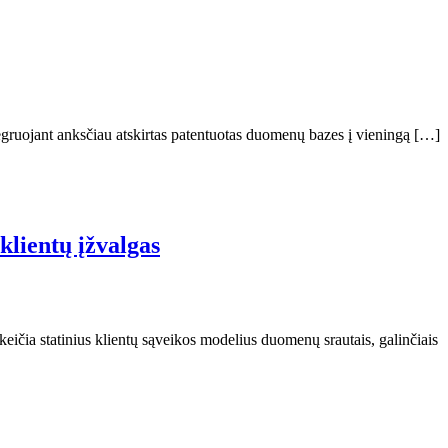
egruojant anksčiau atskirtas patentuotas duomenų bazes į vieningą […]
klientų įžvalgas
eičia statinius klientų sąveikos modelius duomenų srautais, galinčiais