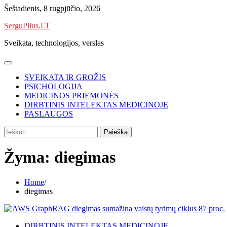
Skip
Šeštadienis, 8 rugpjūčio, 2026
to
SerguPlius.LT
content
Sveikata, technologijos, verslas
SVEIKATA IR GROŽIS
PSICHOLOGIJA
MEDICINOS PRIEMONĖS
DIRBTINIS INTELEKTAS MEDICINOJE
PASLAUGOS
Ieškoti:
Žyma:
diegimas
Home
diegimas
DIRBTINIS INTELEKTAS MEDICINOJE