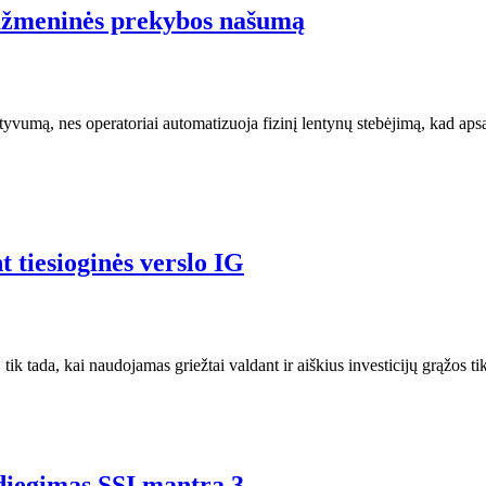
mažmeninės prekybos našumą
umą, nes operatoriai automatizuoja fizinį lentynų stebėjimą, kad apsau
 tiesioginės verslo IG
 tik tada, kai naudojamas griežtai valdant ir aiškius investicijų grąžos 
 diegimas SSI mantra 3