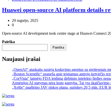
Huawei open-source AI platform details r
29 rugsėjo, 2025
0
Open-source AI development took centre stage at Huawei Connect 2025
Paieška
Paieška
Naujausi įrašai
„OpenAI“ ataskaita susieja kodavimo agentus su greitesniais 
„Boston Scientific“ praneša apie teigiamus antrojo ketvirčio re
„CorVista“ laimėjo FDA leidimą dirbtinio intelekto širdies ne
Armėnijos AI statymas nėra lustų gamyba. Tai yra skaičiavimo 
„Xeltis“ paaštrino JAV rinkos planą, surinkęs 20,5 mln. EUR l