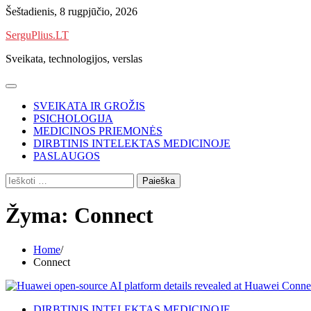
Skip
Šeštadienis, 8 rugpjūčio, 2026
to
SerguPlius.LT
content
Sveikata, technologijos, verslas
SVEIKATA IR GROŽIS
PSICHOLOGIJA
MEDICINOS PRIEMONĖS
DIRBTINIS INTELEKTAS MEDICINOJE
PASLAUGOS
Ieškoti:
Žyma:
Connect
Home
Connect
DIRBTINIS INTELEKTAS MEDICINOJE