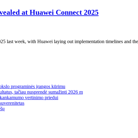
evealed at Huawei Connect 2025
 last week, with Huawei laying out implementation timelines and the 
mokslo programinės įrangos kūrimu
zultatus, tačiau nusprendė sumažinti 2026 m
pakankamumo vertinimo priedui
suverenitetas
ėšų