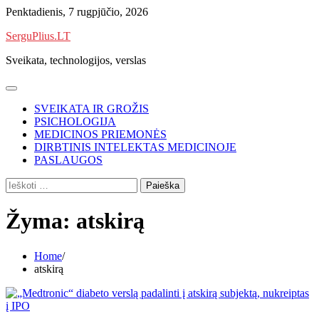
Skip
Penktadienis, 7 rugpjūčio, 2026
to
SerguPlius.LT
content
Sveikata, technologijos, verslas
SVEIKATA IR GROŽIS
PSICHOLOGIJA
MEDICINOS PRIEMONĖS
DIRBTINIS INTELEKTAS MEDICINOJE
PASLAUGOS
Ieškoti:
Žyma:
atskirą
Home
atskirą