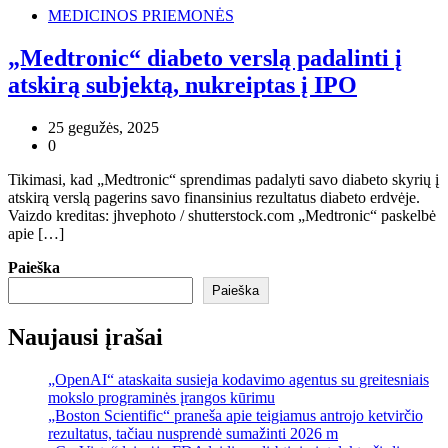
MEDICINOS PRIEMONĖS
„Medtronic“ diabeto verslą padalinti į
atskirą subjektą, nukreiptas į IPO
25 gegužės, 2025
0
Tikimasi, kad „Medtronic“ sprendimas padalyti savo diabeto skyrių į
atskirą verslą pagerins savo finansinius rezultatus diabeto erdvėje.
Vaizdo kreditas: jhvephoto / shutterstock.com „Medtronic“ paskelbė
apie […]
Paieška
Paieška
Naujausi įrašai
„OpenAI“ ataskaita susieja kodavimo agentus su greitesniais
mokslo programinės įrangos kūrimu
„Boston Scientific“ praneša apie teigiamus antrojo ketvirčio
rezultatus, tačiau nusprendė sumažinti 2026 m