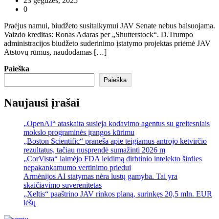
23 gegužės, 2025
0
Praėjus namui, biudžeto susitaikymui JAV Senate nebus balsuojama.
Vaizdo kreditas: Ronas Adaras per „Shutterstock“. D.Trumpo
administracijos biudžeto suderinimo įstatymo projektas priėmė JAV
Atstovų rūmus, naudodamas […]
Paieška
Paieška
Naujausi įrašai
„OpenAI“ ataskaita susieja kodavimo agentus su greitesniais
mokslo programinės įrangos kūrimu
„Boston Scientific“ praneša apie teigiamus antrojo ketvirčio
rezultatus, tačiau nusprendė sumažinti 2026 m
„CorVista“ laimėjo FDA leidimą dirbtinio intelekto širdies
nepakankamumo vertinimo priedui
Armėnijos AI statymas nėra lustų gamyba. Tai yra
skaičiavimo suverenitetas
„Xeltis“ paaštrino JAV rinkos planą, surinkęs 20,5 mln. EUR
lėšų