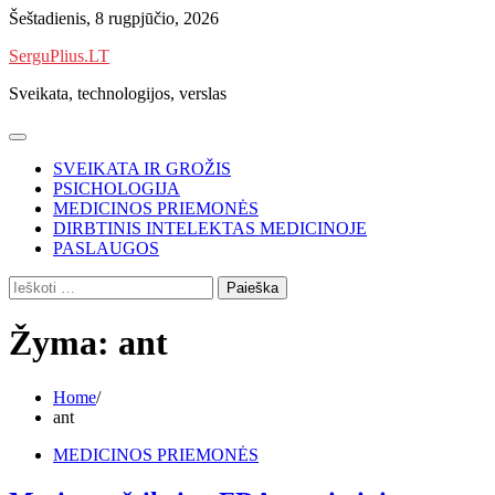
Skip
Šeštadienis, 8 rugpjūčio, 2026
to
SerguPlius.LT
content
Sveikata, technologijos, verslas
SVEIKATA IR GROŽIS
PSICHOLOGIJA
MEDICINOS PRIEMONĖS
DIRBTINIS INTELEKTAS MEDICINOJE
PASLAUGOS
Ieškoti:
Žyma:
ant
Home
ant
MEDICINOS PRIEMONĖS