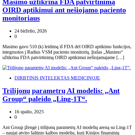
Masimo užtikrina FDA patvirtinimą
OIRD aptikimui ant nešiojamo paciento
monitoriaus
24 birželio, 2026
0
Masimo gavo 510 (k) leidimą iš FDA dėl OIRD aptikimo funkcijos,
integruotos į Radius VSM paciento monitorių. Įrašas „Masimo“
užtikrina FDA patvirtinimą OIRD aptikimui nešiojamajame […]
DIRBTINIS INTELEKTAS MEDICINOJE
Trilijonų parametrų AI modelis: „Ant
Group“ paleido „Ling-1T“.
16 spalio, 2025
0
Ant Group įžengė į trilijonų parametrų AI modelių areną su Ling-1T
– naujai atviro šaltinio kalbos modeliu, kurį Kinijos finansinių