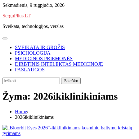
Skip
Sekmadienis, 9 rugpjūčio, 2026
to
SerguPlius.LT
content
Sveikata, technologijos, verslas
SVEIKATA IR GROŽIS
PSICHOLOGIJA
MEDICINOS PRIEMONĖS
DIRBTINIS INTELEKTAS MEDICINOJE
PASLAUGOS
Ieškoti:
Žyma:
2026ikiklinikiniams
Home
2026ikiklinikiniams