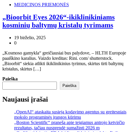
MEDICINOS PRIEMONĖS
„Bioorbit Eyes 2026“-ikiklinikiniams
kosminių baltymų kristalų tyrimams
19 birželio, 2025
0
„Kosmoso gamykla“ greičiausiai bus palydove, – HLTH Europoje
paaiškino karalius. Vaizdo kreditas: Rini. com/ shutterstock.
„Bioorbit“ siekia atlikti ikiklinikinius tyrimus, skirtus tirti baltymų
kristalus, skirtus […]
Paieška
Paieška
Naujausi įrašai
„OpenAI“ ataskaita susieja kodavimo agentus su greitesniais
mokslo programinės įrangos kūrimu
„Boston Scientific“ praneša apie teigiamus antrojo ketvirčio
rezultatus, tačiau nusprendė sumažinti 2026 m