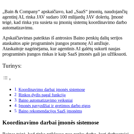
„Bain & Company“ apskaičiavo, kad „SaaS“ įmonių, naudojančių
agentinį AI, rinka JAV sudaro 100 milijardų JAV dolerių. Įmonė
teigė, kad rinka yra susieta su įmonių sistemų koordinavimo darbo
automatizavimu.
Apskaičiavimas pateiktas iš antrosios Baino penkių dalių serijos
ataskaitos apie programinės įrangos pramonę AI amžiuje.
Ataskaitoje nagrinėjama, kur agentinis AI galėtų sukurti naujas
programinės įrangos rinkas ir kaip SaaS įmonės gali jas užfiksuoti.
Turinys:
Koordinavimo darbai įmonės sistemose
Rinkos dydis pagal funkciją
Baino automatizavimo veiksniai
Įmonės pavyzdžiai ir gretimos darbo eigos
Baino rekomendacijos SaaS įmonėms
Koordinavimo darbai įmonės sistemose