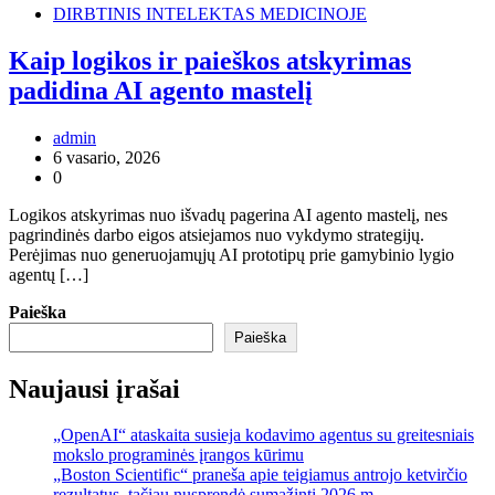
DIRBTINIS INTELEKTAS MEDICINOJE
Kaip logikos ir paieškos atskyrimas
padidina AI agento mastelį
admin
6 vasario, 2026
0
Logikos atskyrimas nuo išvadų pagerina AI agento mastelį, nes
pagrindinės darbo eigos atsiejamos nuo vykdymo strategijų.
Perėjimas nuo generuojamųjų AI prototipų prie gamybinio lygio
agentų […]
Paieška
Paieška
Naujausi įrašai
„OpenAI“ ataskaita susieja kodavimo agentus su greitesniais
mokslo programinės įrangos kūrimu
„Boston Scientific“ praneša apie teigiamus antrojo ketvirčio
rezultatus, tačiau nusprendė sumažinti 2026 m