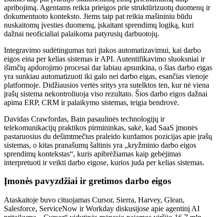
apribojimą. Agentams reikia prieigos prie struktūrizuotų duomenų ir
dokumentuoto konteksto. Jiems taip pat reikia mašininiu būdu
nuskaitomų įvesties duomenų, įskaitant sprendimų logiką, kuri
dažnai neoficialiai palaikoma patyrusių darbuotojų.
Integravimo sudėtingumas turi įtakos automatizavimui, kai darbo
eigos eina per kelias sistemas ir API. Autentifikavimo sluoksniai ir
išimčių apdorojimo procesai dar labiau apsunkina, o šias darbo eigas
yra sunkiau automatizuoti iki galo nei darbo eigas, esančias vienoje
platformoje. Didžiausios vertės sritys yra sutelktos ten, kur nė viena
įrašų sistema nekontroliuoja viso rezultato. Šios darbo eigos dažnai
apima ERP, CRM ir palaikymo sistemas, teigia bendrovė.
Davidas Crawfordas, Bain pasaulinės technologijų ir
telekomunikacijų praktikos pirmininkas, sakė, kad SaaS įmonės
pastaruosius du dešimtmečius praleido kurdamos pozicijas apie įrašų
sistemas, o kitas pranašumų šaltinis yra „kryžminio darbo eigos
sprendimų kontekstas“, kuris apibrėžiamas kaip gebėjimas
interpretuoti ir veikti darbo eigose, kurios juda per kelias sistemas.
Įmonės pavyzdžiai ir gretimos darbo eigos
Ataskaitoje buvo cituojamas Cursor, Sierra, Harvey, Glean,
Salesforce, ServiceNow ir Workday diskusijose apie agentinį AI