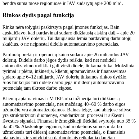
bendra suma tuose regionuose ir JAV sudarytų apie 200 mlrd.
Rinkos dydis pagal funkciją
Rinka nėra tolygiai paskirstyta pagal įmonės funkcijas. Bain
apskaičiavo, kad pardavimai sudaro didžiausią atskirą dalį – apie 20
milijardų JAV dolerių. Tai daugiausia lemia pardavimų darbuotojų
skaičius, o ne neįprastai didelis automatizavimo potencialas.
Parduotų prekių ir operacijų kaina sudaro apie 26 milijardus JAV
dolerių. Didelis darbo jėgos dydis reiškia, kad net nedideli
automatizavimo rodikliai gali virsti didele, tinkama rinka. Moksliniai
tyrimai ir plėtra, inžinerija, klientų aptarnavimas ir finansavimas
sudaro apie 6–12 milijardų JAV dolerių tinkamos rinkos dydžio.
Šios funkcijos turi didelę darbo jėgą ir didesnį automatizavimo
potencialą tam tikrose darbo eigose.
Klientų aptarnavimas ir MTEP arba inžinerija turi didžiausią
automatizavimo potencialą, nes maždaug 40–60 % darbo eigos
užduočių yra automatizuojamos. Bainas teigė, kad abiejose srityse
yra struktūrizuoti duomenys, standartizuoti procesai ir aiškesni
išvesties signalai. Finansai ir žmogiškieji ištekliai svyruoja nuo 35 %
iki 45 %. Ataskaitoje teigiama, kad mokėtinos sumos ir darbo
užmokestis turi didesnį automatizavimo potencialą, o finansinis
planavimas ir santykiai su darbuotojais reikalauja daugiau