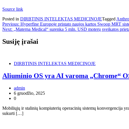
Source link
Posted in
DIRBTINIS INTELEKTAS MEDICINOJE
Tagged
Anthro
Navigacija
Previous:
Hyperfine Europoje pristato naujos kartos Swoop MRT sis
Next:
„Materna Medical“ surenka 5 mln. USD moterų sveikatos prietai
tarp
įrašų
Susiję įrašai
DIRBTINIS INTELEKTAS MEDICINOJE
Aliuminio OS yra AI varoma „Chrome“ OS
admin
6 gruodžio, 2025
0
Mobiliųjų ir stalinių kompiuterių operacinių sistemų konvergencija yr
sukurti […]