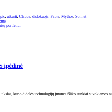
pic
,
atkurti
,
Claude
,
dislokuoja
,
Fable
,
Mythos
,
Sonnet
temą
sų portfeliui
 įpėdinė
a tikslas, kurio didelės technologijų įmonės išliko sunkiai suvokiamos 