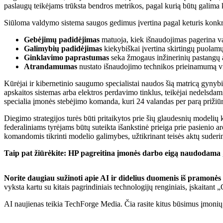
paslaugų teikėjams trūksta bendros metrikos, pagal kurią būtų galima
Siūloma valdymo sistema saugos gedimus įvertina pagal keturis konkreč
Gebėjimų padidėjimas
matuoja, kiek išnaudojimas pagerina va
Galimybių padidėjimas
kiekybiškai įvertina skirtingų puolamųj
Ginklavimo paprastumas
seka žmogaus inžinerinių pastangų ap
Atrandamumas
nustato išnaudojimo technikos prieinamumą vi
Kūrėjai ir kibernetinio saugumo specialistai naudos šią matricą gynyb
apskaitos sistemas arba elektros perdavimo tinklus, teikėjai nedelsd
specialia įmonės stebėjimo komanda, kuri 24 valandas per parą prižiū
Diegimo strategijos turės būti pritaikytos prie šių glaudesnių modelių
federaliniams tyrėjams būtų suteikta išankstinė prieiga prie pasienio a
komandomis tikrinti modelio galimybes, užtikrinant teisės aktų suder
Taip pat žiūrėkite:
HP pagreitina įmonės darbo eigą naudodama
Norite daugiau sužinoti apie AI ir didelius duomenis iš pramonės
vyksta kartu su kitais pagrindiniais technologijų renginiais, įskaitant
AI naujienas teikia TechForge Media. Čia rasite kitus būsimus įmonių t