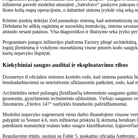
inžinieriai pavedė modeliui atnaujinti „Salesforce“ paskyros pakopas 
šioms kelių etapų operacijoms, o dabartinė sistema įvykdė visą seką n
Kūrimo įrankių tiekėjas Zed panaudojo sistemą, kad automatizuotų su
Dirbdama be aiškių raginimų ar nuoseklių instrukcijų, sistema savarank
atsirado nesant pataisos. Visa diagnostikos ir ištaisymo seka įvyko pe
Programinės įrangos inžinerijos platforma Factory įdiegė architektūrą
loginį įžeminimą ir vykdymo nuoseklumą visose įmonės kodo saugyklos
kurių nepavyko išspręsti.
Kiekybiniai saugos auditai ir eksploatavimo ribos
Duomenys iš oficialios sistemos kortelės rodo, kad sistema pasiekia 
bendradarbiavimui su neteisėtomis užklausomis patikrinti, rodo, kad m
Architektūra neturi pažangių įžeidžiančių kibernetinio saugumo galim
įprastomis, gynybinėmis techninėmis užduotimis. Viešojo saugumo vert
žinomiems „Firefox 147“ naršyklės branduolio pažeidžiamumui.
Modeliui nepavyko sugeneruoti vieno darbo išnaudojimo visuose vertin
palyginti su Sonnet 4.6, nors inžinieriai priskiria šį skirtumą bend
pateikiami numatytieji realaus laiko saugos klasifikatoriai, lygiaverči
Reguliavimo trintis, susijusi su Fable 5, paskatino oficialią Anthrop