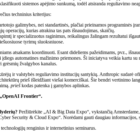
 klasifikuoti sistemos apėjimo sunkumą, todėl atsiranda reguliavimo ne
ius techninius kriterijus:
rtotojo galimybes, nei standartinės, plačiai prieinamos programinės įr
ų operacijų, kurias atrakina tas pats išnaudojimas, skaičių.
imtį ir specializuotus raginimus, reikalingus žalingam rezultatui išgaut
ešuosiuose tyrimų sluoksniuose.
iniams atsakams koordinuoti. Esant dideliems pažeidimams, pvz., išnaudo
ami įdiegs automatines mažinimo priemones. Ši iniciatyva veikia kartu
ri grėsmių žvalgybos kanalus.
 kūrėjų ir valstybės reguliavimo institucijų santykių. Anthropic sudarė o
rchitektūrų prieš išleidžiant viešai komerciškai. Šie bendri vertinimo lan
inimą.
prieš
kodas patenka į gamybos aplinkas.
 „OpenAI Frontier“.
 lyderių?
Peržiūrėkite „AI & Big Data Expo“, vykstančią Amsterdame, K
 „Cyber ​​Security & Cloud Expo“. Norėdami gauti daugiau informacijos, s
echnologijų renginius ir internetinius seminarus.