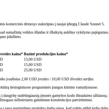
oginis komercinis dėmesys nukreiptas į naujai įdiegtą Claude Sonnet 5.
 kad sumažintų veiklos išlaidas ir išlaikytų aukštus vykdymo pajėgumu
gaus įsikišimo.
įvesties kaina*
Bazinė produkcijos kaina*
SD
15,00 USD
SD
15,00 USD
SD
25,00 USD
iko įvadinius 2,00 USD įvesties / 10,00 USD išvesties tarifus.
itektūrą tiesioginiuose programinės įrangos kūrimo vamzdynuose.
s į daugybę sudėtingiausių įmonės gamybos kodo ištraukimo užklausų. 
žmogaus inžinieriams galutiniam konstrukcijos patvirtinimui.
į savo pagrindines produkto darbo eigas, kad galėtų atlikti kelių dali