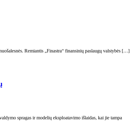
yra nuošalesnės. Remiantis „Finastra“ finansinių paslaugų valstybės […]
ų
valdymo spragas ir modelių eksploatavimo išlaidas, kai jie tampa