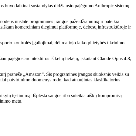
ios buvo laikinai sustabdytas didžiausio pajėgumo Anthropic sistemų
 modelis nustatė programinės įrangos pažeidžiamumą ir pateikia
isiškam komerciniam diegimui platformoje, debesų infrastruktūroje ir
rto kontrolės įgaliojimai, dėl realiojo laiko pilietybės tikrinimo
u pajėgios architektūros iš kelių tiekėjų, įskaitant Claude Opus 4.8,
 kurį pranešė „Amazon“. Šis programinės įrangos sluoksnis veikia su
iai patvirtinimo duomenys rodo, kad atnaujintas klasifikatorius
laikytų tęstinumą. Išplėsta saugos riba suteikia aiškų kompromisą
rinimo metu.