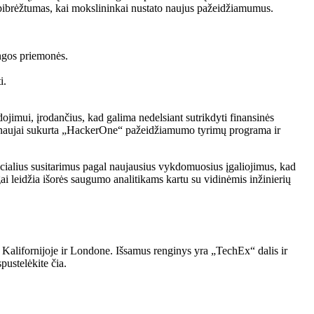
apibrėžtumas, kai mokslininkai nustato naujus pažeidžiamumus.
angos priemonės.
i.
jimui, įrodančius, kad galima nedelsiant sutrikdyti finansinės
 su naujai sukurta „HackerOne“ pažeidžiamumo tyrimų programa ir
ficialius susitarimus pagal naujausius vykdomuosius įgaliojimus, kad
gai leidžia išorės saugumo analitikams kartu su vidinėmis inžinierių
alifornijoje ir Londone. Išsamus renginys yra „TechEx“ dalis ir
pustelėkite čia.