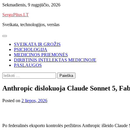
Skip
Sekmadienis, 9 rugpjūčio, 2026
to
SerguPlius.LT
content
Sveikata, technologijos, verslas
SVEIKATA IR GROŽIS
PSICHOLOGIJA
MEDICINOS PRIEMONĖS
DIRBTINIS INTELEKTAS MEDICINOJE
PASLAUGOS
Ieškoti:
Anthropic dislokuoja Claude Sonnet 5, Fab
Posted on
2 liepos, 2026
Po federalinės eksporto kontrolės peržiūros Anthropic išleido Claude S