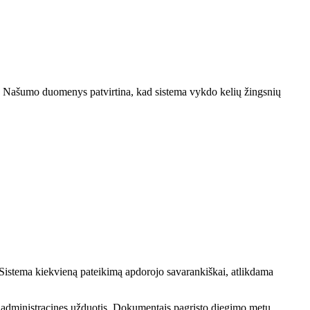
s. Našumo duomenys patvirtina, kad sistema vykdo kelių žingsnių
Sistema kiekvieną pateikimą apdorojo savarankiškai, atlikdama
ų administracines užduotis. Dokumentais pagrįsto diegimo metu