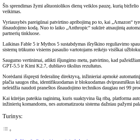
Šis sprendimas žymi aštuoniolikos dienų veiklos pauzę, kurią birželi
veikimas.
Vyriausybės pareigūnai patvirtino apribojimą po to, kai „Amazon“ tyr
išnaudojimo kodą. Nuo to laiko „Anthropic“ sukūrė atnaujintą automati
partnerių tinkluose.
Laikinas Fable 5 ir Mythos 5 sustabdymas išryškino reguliavimo spaudim
sistemų trūkumo visiems pasaulio vartotojams reikėjo visiškai užblokuo
Saugumo vertinimai, atlikti išjungimo metu, patvirtino, kad pažeidžiam
GPT-5.5 ir Kimi K2.7, dubliavo tikslius rezultatus.
Norėdami išspręsti federalinę direktyvą, inžinieriai apmokė automatin
plačia saugos riba, identifikuodamas ir blokuodamas dviprasmiškus kūr
neleidžia naudoti praneštos išnaudojimo technikos daugiau nei 99 pr
Kai kūrėjas pateikia raginimą, kuris suaktyvina šią ribą, platforma au
inžinierių komandoms, nes automatizuota sistema dažniau pažymi pala
Turinys: