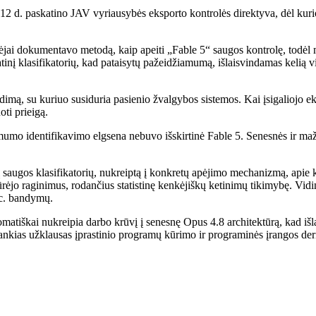
o 12 d. paskatino JAV vyriausybės eksporto kontrolės direktyva, dėl kur
ėjai dokumentavo metodą, kaip apeiti „Fable 5“ saugos kontrolę, todėl
nį klasifikatorių, kad pataisytų pažeidžiamumą, išlaisvindamas kelią v
ą, su kuriuo susiduria pasienio žvalgybos sistemos. Kai įsigaliojo ekspo
ti prieigą.
umo identifikavimo elgsena nebuvo išskirtinė Fable 5. Senesnės ir mažia
į saugos klasifikatorių, nukreiptą į konkretų apėjimo mechanizmą, apie
ėjo raginimus, rodančius statistinę kenkėjiškų ketinimų tikimybę. Vidin
oc. bandymų.
tomatiškai nukreipia darbo krūvį į senesnę Opus 4.8 architektūrą, kad iš
nkias užklausas įprastinio programų kūrimo ir programinės įrangos de