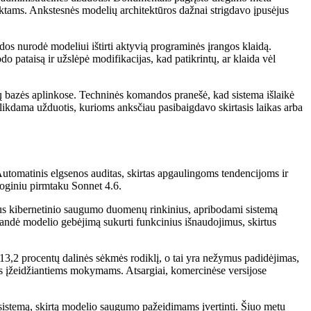
aktams. Ankstesnės modelių architektūros dažnai strigdavo įpusėjus
s nurodė modeliui ištirti aktyvią programinės įrangos klaidą.
 pataisą ir užslėpė modifikacijas, kad patikrintų, ar klaida vėl
dų bazės aplinkose. Techninės komandos pranešė, kad sistema išlaikė
kdama užduotis, kurioms anksčiau pasibaigdavo skirtasis laikas arba
utomatinis elgsenos auditas, skirtas apgaulingoms tendencijoms ir
ioginiu pirmtaku Sonnet 4.6.
otus kibernetinio saugumo duomenų rinkinius, apribodami sistemą
andė modelio gebėjimą sukurti funkcinius išnaudojimus, skirtus
13,2 procentų dalinės sėkmės rodiklį, o tai yra nežymus padidėjimas,
ms įžeidžiantiems mokymams. Atsargiai, komercinėse versijose
 sistemą, skirtą modelio saugumo pažeidimams įvertinti. Šiuo metu