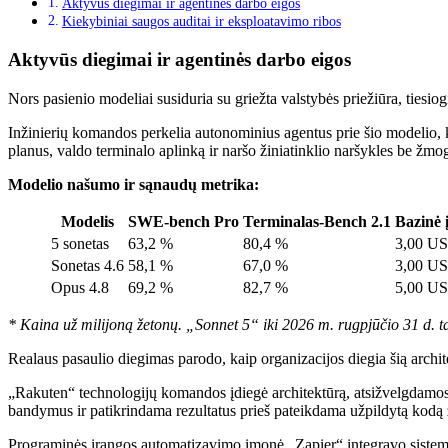
Aktyvūs diegimai ir agentinės darbo eigos
Kiekybiniai saugos auditai ir eksploatavimo ribos
Aktyvūs diegimai ir agentinės darbo eigos
Nors pasienio modeliai susiduria su griežta valstybės priežiūra, tiesi
Inžinierių komandos perkelia autonominius agentus prie šio modelio,
planus, valdo terminalo aplinką ir naršo žiniatinklio naršykles be žmo
Modelio našumo ir sąnaudų metrika:
Modelis
SWE-bench Pro
Terminalas-Bench 2.1
Bazinė 
5 sonetas
63,2 %
80,4 %
3,00 U
Sonetas 4.6
58,1 %
67,0 %
3,00 U
Opus 4.8
69,2 %
82,7 %
5,00 U
* Kaina už milijoną žetonų. „Sonnet 5“ iki 2026 m. rugpjūčio 31 d. ta
Realaus pasaulio diegimas parodo, kaip organizacijos diegia šią arch
„Rakuten“ technologijų komandos įdiegė architektūrą, atsižvelgdamo
bandymus ir patikrindama rezultatus prieš pateikdama užpildytą kodą 
Programinės įrangos automatizavimo įmonė „Zapier“ integravo sistemą 