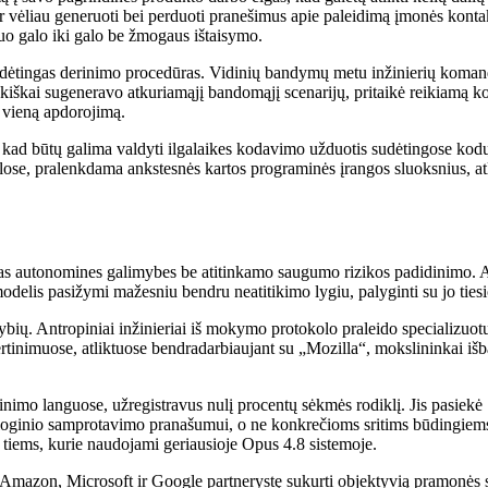
ir vėliau generuoti bei perduoti pranešimus apie paleidimą įmonės kont
uo galo iki galo be žmogaus ištaisymo.
dėtingas derinimo procedūras. Vidinių bandymų metu inžinierių komando
iškai sugeneravo atkuriamąjį bandomąjį scenarijų, pritaikė reikiamą kodo
r vieną apdorojimą.
, kad būtų galima valdyti ilgalaikes kodavimo užduotis sudėtingose ​​ko
e, pralenkdama ankstesnės kartos programinės įrangos sluoksnius, atli
šias autonomines galimybes be atitinkamo saugumo rizikos padidinimo. A
odelis pasižymi mažesniu bendru neatitikimo lygiu, palyginti su jo ties
ybių. Antropiniai inžinieriai iš mokymo protokolo praleido specializu
inimuose, atliktuose bendradarbiaujant su „Mozilla“, mokslininkai išb
imo languose, užregistravus nulį procentų sėkmės rodiklį. Jis pasiekė 
ram loginio samprotavimo pranašumui, o ne konkrečioms sritims būdingie
ai tiems, kurie naudojami geriausioje Opus 4.8 sistemoje.
ic, Amazon, Microsoft ir Google partnerystę sukurti objektyvią pramonės