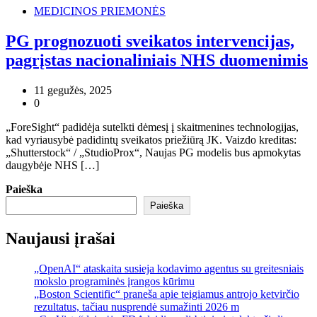
MEDICINOS PRIEMONĖS
PG prognozuoti sveikatos intervencijas,
pagrįstas nacionaliniais NHS duomenimis
11 gegužės, 2025
0
„ForeSight“ padidėja sutelkti dėmesį į skaitmenines technologijas,
kad vyriausybė padidintų sveikatos priežiūrą JK. Vaizdo kreditas:
„Shutterstock“ / „StudioProx“, Naujas PG modelis bus apmokytas
daugybėje NHS […]
Paieška
Paieška
Naujausi įrašai
„OpenAI“ ataskaita susieja kodavimo agentus su greitesniais
mokslo programinės įrangos kūrimu
„Boston Scientific“ praneša apie teigiamus antrojo ketvirčio
rezultatus, tačiau nusprendė sumažinti 2026 m