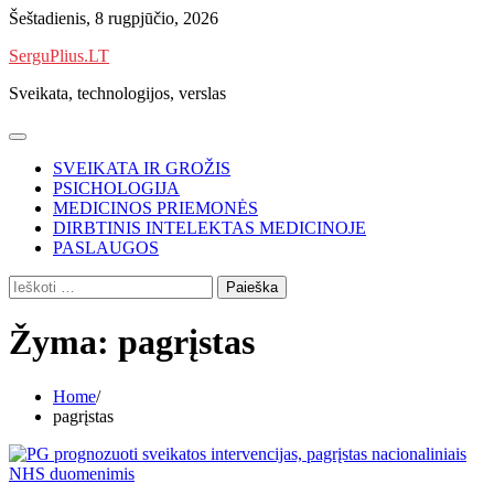
Skip
Šeštadienis, 8 rugpjūčio, 2026
to
SerguPlius.LT
content
Sveikata, technologijos, verslas
SVEIKATA IR GROŽIS
PSICHOLOGIJA
MEDICINOS PRIEMONĖS
DIRBTINIS INTELEKTAS MEDICINOJE
PASLAUGOS
Ieškoti:
Žyma:
pagrįstas
Home
pagrįstas