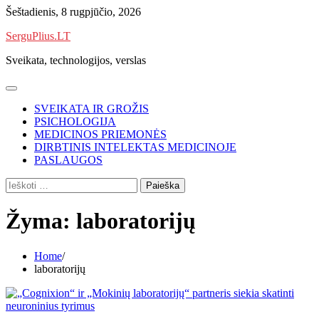
Skip
Šeštadienis, 8 rugpjūčio, 2026
to
SerguPlius.LT
content
Sveikata, technologijos, verslas
SVEIKATA IR GROŽIS
PSICHOLOGIJA
MEDICINOS PRIEMONĖS
DIRBTINIS INTELEKTAS MEDICINOJE
PASLAUGOS
Ieškoti:
Žyma:
laboratorijų
Home
laboratorijų