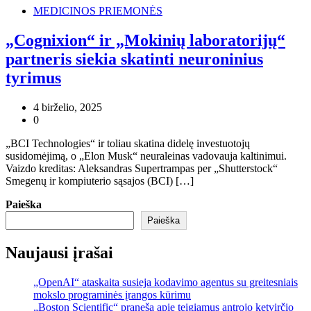
MEDICINOS PRIEMONĖS
„Cognixion“ ir „Mokinių laboratorijų“
partneris siekia skatinti neuroninius
tyrimus
4 birželio, 2025
0
„BCI Technologies“ ir toliau skatina didelę investuotojų
susidomėjimą, o „Elon Musk“ neuraleinas vadovauja kaltinimui.
Vaizdo kreditas: Aleksandras Supertrampas per „Shutterstock“
Smegenų ir kompiuterio sąsajos (BCI) […]
Paieška
Paieška
Naujausi įrašai
„OpenAI“ ataskaita susieja kodavimo agentus su greitesniais
mokslo programinės įrangos kūrimu
„Boston Scientific“ praneša apie teigiamus antrojo ketvirčio